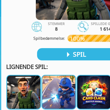
STEMMER
SPILLEDE 
8
1 61
100%
Spilbedømmelse:
SPIL
LIGNENDE SPIL: