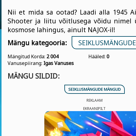
Nii et mida sa ootad? Laadi alla 1945 A
Shooter ja liitu võitlusega võidu nimel
kosmose lahingus, ainult NAJOX-il!
Mängu kategooria:
SEIKLUSMÄNGUD
Mängitud Korda:
2 004
Hääled:
0
Vanusepiirang:
Igas Vanuses
MÄNGU SILDID:
SEIKLUSMÄNGUDE MÄNGUD
REKLAAM
EKRAANIPILT