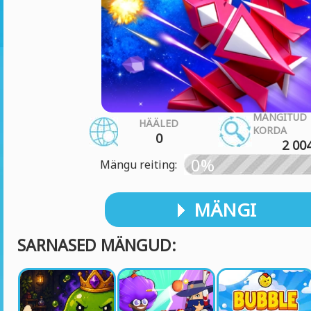
MÄNGITUD
HÄÄLED
KORDA
0
2 00
0%
Mängu reiting:
MÄNGI
SARNASED MÄNGUD: