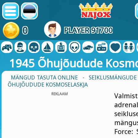
0
PLAYER 91700
1945 Õhujõudude Kosmo
MÄNGUD TASUTA ONLINE
-
SEIKLUSMÄNGUDE
ÕHUJÕUDUDE KOSMOSELASKJA
REKLAAM
Valmis
adrenal
seik
mängu
Force: 