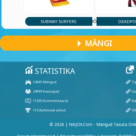
SUBWAY SURFERS
DEADPO
VÕI
MÄNGI
© 2026 | NAJOX.com - Mängud Tasuta Onl