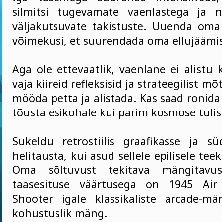
silmitsi tugevamate vaenlastega ja n
väljakutsuvate takistuste. Uuenda oma 
võimekusi, et suurendada oma ellujäämis
Aga ole ettevaatlik, vaenlane ei alistu 
vaja kiireid refleksisid ja strateegilist mõ
mööda petta ja alistada. Kas saad ronida 
tõusta esikohale kui parim kosmose tulis
Sukeldu retrostiilis graafikasse ja s
helitausta, kui asud sellele epilisele tee
Oma sõltuvust tekitava mängitavu
taasesituse väärtusega on 1945 Air
Shooter igale klassikaliste arcade-m
kohustuslik mäng.