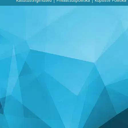
Kasutustingimused
|
Privaatsuspoliitika
|
Küpsiste Poliitika