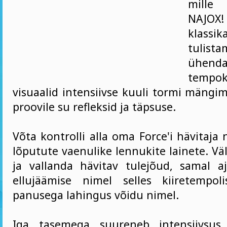
mille
NAJOX!
klassika
tulist
ühe
tempok
visuaalid intensiivse kuuli tormi mängi
proovile su refleksid ja täpsuse.
Võta kontrolli alla oma Force'i hävitaja 
lõputute vaenulike lennukite lainete. Vä
ja vallanda hävitav tulejõud, samal aj
ellujäämise nimel selles kiiretempol
panusega lahingus võidu nimel.
Iga tasemega suureneb intensiivsus