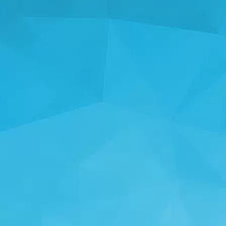
STATISTIKA
14241 Mängud
24999 Kasutajad