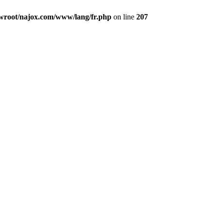
oot/najox.com/www/lang/fr.php
on line
207