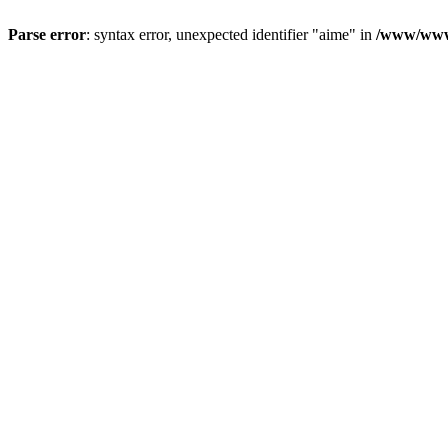
Parse error
: syntax error, unexpected identifier "aime" in
/www/wwwr