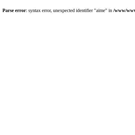
Parse error
: syntax error, unexpected identifier "aime" in
/www/wwwr