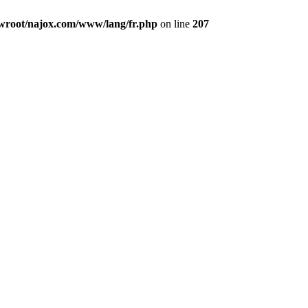
oot/najox.com/www/lang/fr.php
on line
207