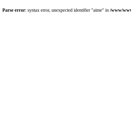
Parse error
: syntax error, unexpected identifier "aime" in
/www/wwwr