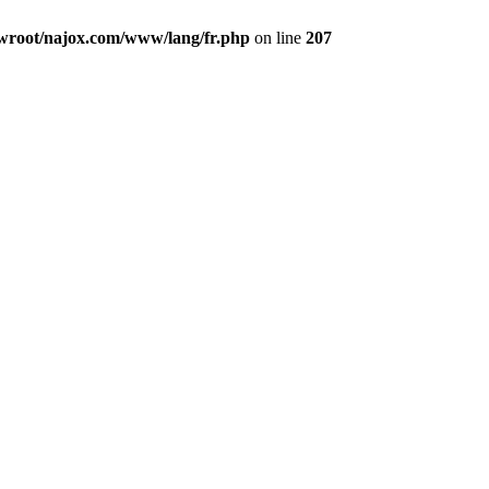
oot/najox.com/www/lang/fr.php
on line
207