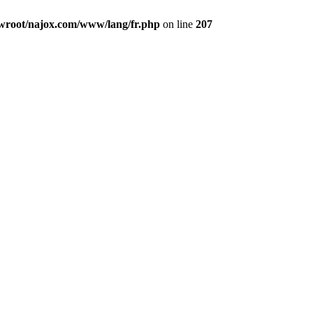
oot/najox.com/www/lang/fr.php
on line
207