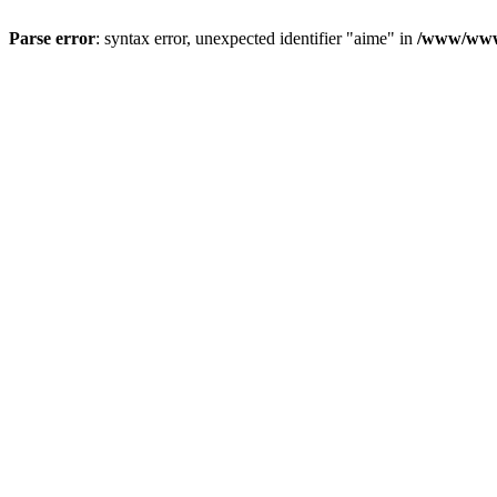
Parse error
: syntax error, unexpected identifier "aime" in
/www/wwwr