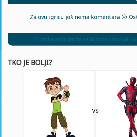
Za ovu igricu još nema komentara 😥 Ost
Prijavite se/prijavite se da biste ostavljali 
TKO JE BOLJI?
VS