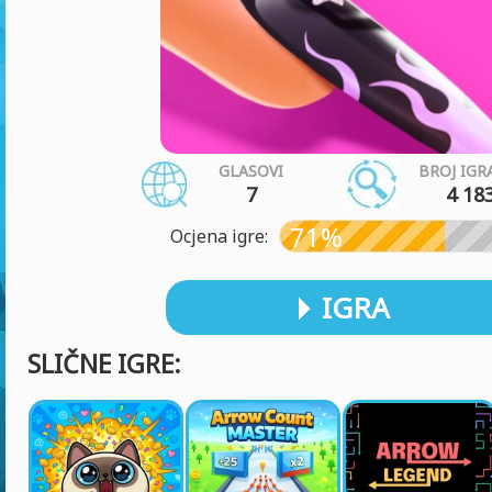
GLASOVI
BROJ IGR
7
4 18
71%
Ocjena igre:
IGRA
SLIČNE IGRE: