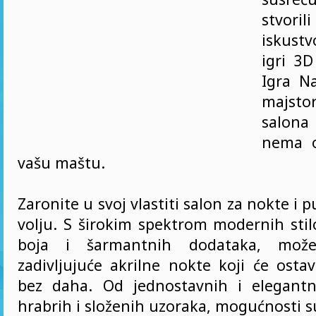
stvori
iskustv
igri 3D
Igra Na
majst
salona 
nema o
vašu maštu.
Zaronite u svoj vlastiti salon za nokte i 
volju. S širokim spektrom modernih stil
boja i šarmantnih dodataka, možete
zadivljujuće akrilne nokte koji će osta
bez daha. Od jednostavnih i elegantn
hrabrih i složenih uzoraka, mogućnosti s