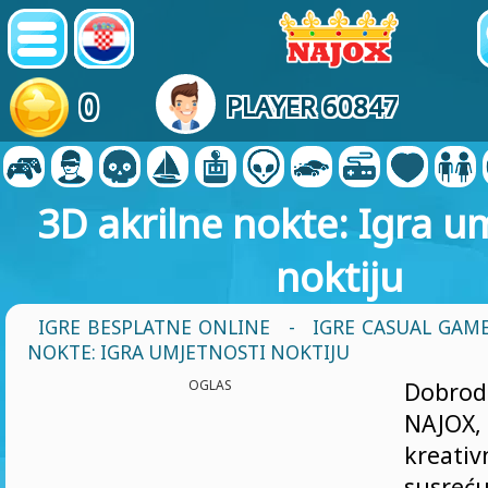
0
PLAYER 60847
3D akrilne nokte: Igra u
noktiju
IGRE BESPLATNE ONLINE
-
IGRE CASUAL GAM
NOKTE: IGRA UMJETNOSTI NOKTIJU
OGLAS
Dobrod
NAJO
kreati
susre