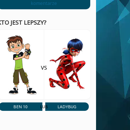
komentarze
KTO JEST LEPSZY?
VS
BEN 10
LADYBUG
LUB