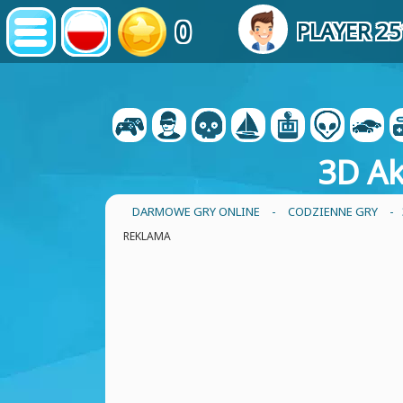
0
PLAYER 2
3D Ak
DARMOWE GRY ONLINE
-
CODZIENNE GRY
- 
REKLAMA