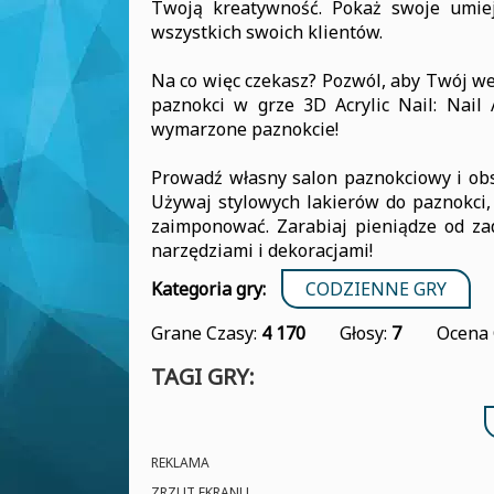
Twoją kreatywność. Pokaż swoje umiej
wszystkich swoich klientów.
Na co więc czekasz? Pozwól, aby Twój wew
paznokci w grze 3D Acrylic Nail: Nail 
wymarzone paznokcie!
Prowadź własny salon paznokciowy i obs
Używaj stylowych lakierów do paznokci,
zaimponować. Zarabiaj pieniądze od za
narzędziami i dekoracjami!
Kategoria gry:
CODZIENNE GRY
Grane Czasy:
4 170
Głosy:
7
Ocena 
TAGI GRY:
REKLAMA
ZRZUT EKRANU