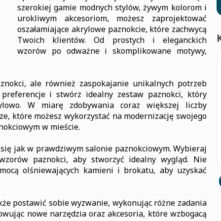
szerokiej gamie modnych stylów, żywym kolorom i
urokliwym akcesoriom, możesz zaprojektować
oszałamiające akrylowe paznokcie, które zachwycą
Twoich klientów. Od prostych i eleganckich
wzorów po odważne i skomplikowane motywy,
aznokci, ale również zaspokajanie unikalnych potrzeb
referencje i stwórz idealny zestaw paznokci, który
ylowo. W miarę zdobywania coraz większej liczby
dze, które możesz wykorzystać na modernizację swojego
znokciowym w mieście.
sz się jak w prawdziwym salonie paznokciowym. Wybieraj
 wzorów paznokci, aby stworzyć idealny wygląd. Nie
mocą olśniewających kamieni i brokatu, aby uzyskać
akże postawić sobie wyzwanie, wykonując różne zadania
kowując nowe narzędzia oraz akcesoria, które wzbogacą