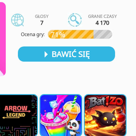
GŁOSY
GRANE CZASY
7
4 170
71%
Ocena gry:
BAWIĆ SIĘ