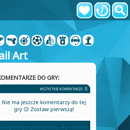
il Art
KOMENTARZE DO GRY:
0
WSZYSTKIE KOMENTARZE:
Nie ma jeszcze komentarzy do tej
gry 😥 Zostaw pierwszą!
Zarejestruj się/zarejestruj, aby zostawić