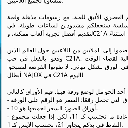
متساويًا لجميع اللاعبين.
 العصري الأنيق للعبة، مع رسومات مذهلة ولعبة
لسة ستجعلكم مشدودين لساعات طويلة. في NAJOX، نسعى
انضموا إلى الملايين من اللاعبين حول العالم الذين
وقعوا بالفعل في حب C21A. إنها الطريقة المثالية لقضاء الوقت
في الورق بشكل نهائي. لا تفوتوا الفرصة لتصبحوا
أبطال NAJOX في C21A اليوم!
- أوراق الصور: السعر لجميعها هو 10.
- الآيس: 1 أو 11. عادة ما تحتسب كـ 11، لكن إذا جعلت مجموع
النقاط في يدكم يتجاوز 21، تحتسب الآيس كـ 1.