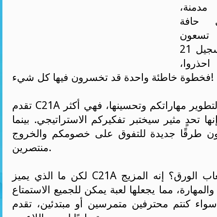
مدمنة،
 حافة
 تسعون
لجمع الأوراق وتسجيل 21
ذروا،
فخطوة خاطئة واحدة قد تخسرون فيها كل شيء!
تقدم C21A فرصًا لا نهاية لها لتطوير مهاراتكم وتحسينها، فهي أكثر
ها تحدٍ مثير سيختبر تفكيركم الاستراتيجي. بينما
ن طرقًا جديدة للتفوق على خصومكم والخروج
منتصرين.
لكن ما الذي يميز C21A عن غيرها من ألعاب الورق؟ إنه المزيج
والمهارة، مما يجعلها لعبة يمكن للجميع الاستمتاع
سواء كنتم محترفين متمرسين أو مبتدئين، تقدم C21A ملعبًا