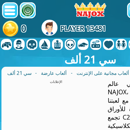
0
PLAYER 13481
سي 21 ألف
ألعاب مجانية على الإنترنت
-
ألعاب عارضة
- سي 21 ألف
ي عالم
الإعلانات
N، حيث ينتظركم
مع لعبتنا
وراق، "C21A".
تجمع C21A بين لعبة بلاك
يكية