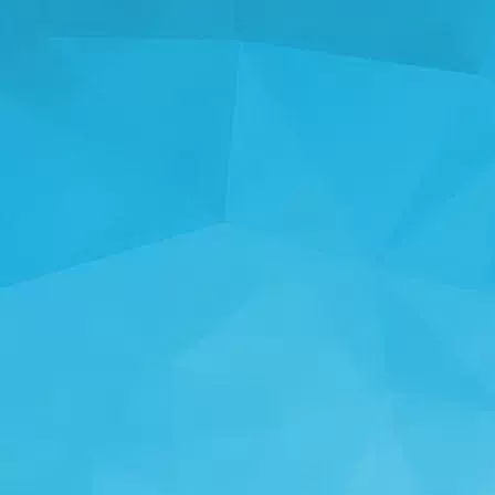
إحصائيات
14241 ألعاب
24999 المستخدمون
11255 تعليقات