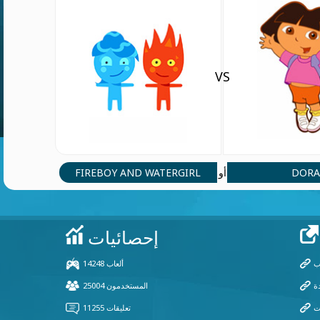
VS
FIREBOY AND WATERGIRL
DOR
أو