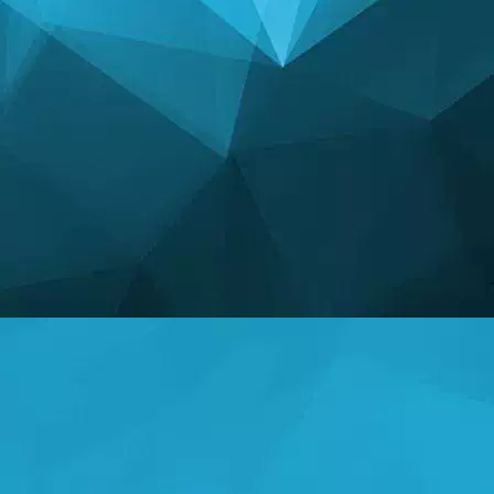
إحصائيات
14248 ألعاب
25004 المستخدمون
11255 تعليقات