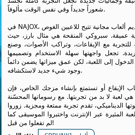
يقة وجماليات جديدة تجعل التجربة كاملة تجسد
شعوراً جديداً وفي نفس الوقت مألوفاً.
في NAJOX، نحن فخورون بتقديم ألعاب مجانية تتيح للاعبين الغوص
ة عميقة. سبروكي المنقحة هي مثال بارز، حيث
للتجربة مع الإيقاعات، وتراكب الأصوات، وصنع
دة. تجعل واجهتها سهلة الاستخدام وتصميمها
لدخول إلى اللعبة، لكن عمق ميزاتها يضمن دائماً
وجود شيء جديد لاستكشافه.
ب الإيقاع أو تستمتع بإنشاء مزجك الخاص، فإن
ي لعبة لا بد من تجربتها. مع رسوماتها المحسّنة
ها الديناميكي، تقدم تجربة ممتعة ومجزية. زوروا NAJOX اليوم
لعبة المثيرة عبر الإنترنت واختبروا الموسيقى كما
لم تفعلوا من قبل!