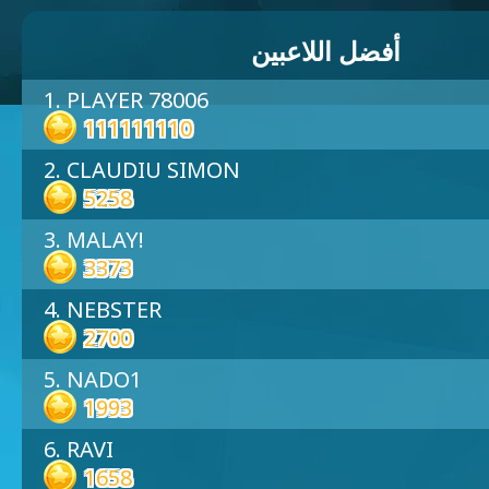
أفضل اللاعبين
1. PLAYER 78006
111111110
2. CLAUDIU SIMON
5258
3. MALAY!
3373
4. NEBSTER
2700
5. NADO1
1993
6. RAVI
1658