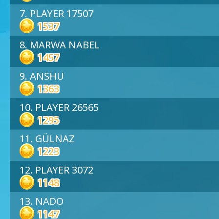
7. PLAYER 17507
1537
8. MARWA NABEL
1457
9. ANSHU
1363
10. PLAYER 26565
1295
11. GÜLNAZ
1223
12. PLAYER 3072
1148
13. NADO
1147