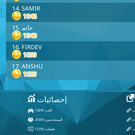
14. SAMIR
1048
15. حاتم
1040
16. FIRDEV
1039
17. ANSHU
1029