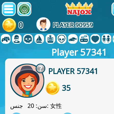
0
PLAYER 90959
Player 57341
PLAYER 57341
35
سن: 20 جنس: 女性