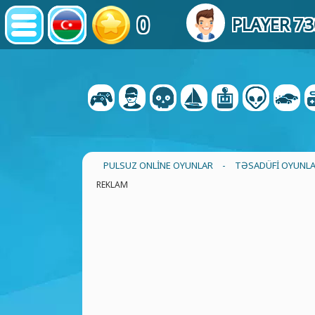
0
PLAYER 7
PULSUZ ONLINE OYUNLAR
-
TƏSADÜFI OYUNL
REKLAM