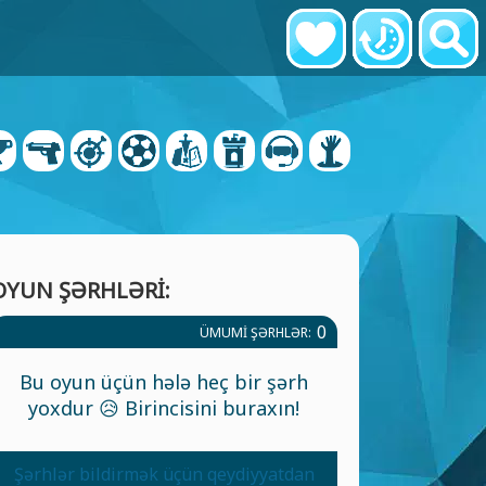
OYUN ŞƏRHLƏRI:
0
ÜMUMI ŞƏRHLƏR:
Bu oyun üçün hələ heç bir şərh
yoxdur 😥 Birincisini buraxın!
Şərhlər bildirmək üçün qeydiyyatdan