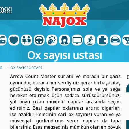
3044
Ox sayısı ustası
AR
- OX SAYISI USTASI
Arrow Count Master sur'atli ve maraqlı bir qacıs
oyunudur, burada her verdiyiniz qerar birbaşa atəş
gücünüzü deyisir. Personajınızı sola ve ya sağa
hereket etdirmek üçün sadəcə sürüsdürürsünüz,
yol boyu çıxan müxtelif qapılar arasında seçim
edirsiniz. Bezi qapılar oxlarınızı artırır, digerleri
ise azaldır. Hemcinin cari ox sayınızı vuran ve ya
müveqqəti güclendirme veren qapılar da tapa
bilersiniz. Esas meqsediniz mümkün olan en böyük