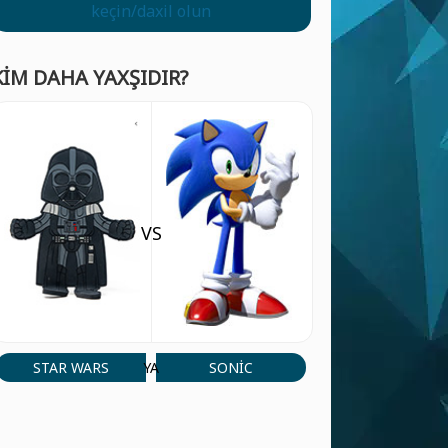
keçin/daxil olun
KIM DAHA YAXŞIDIR?
VS
STAR WARS
SONIC
YA