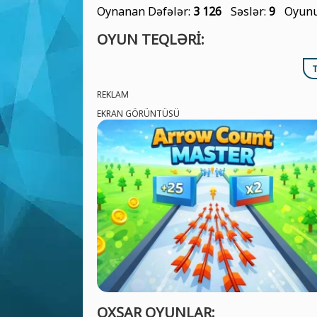
Oynanan Dəfələr:
3 126
Səslər:
9
Oyunu
OYUN TEQLƏRI:
REKLAM
EKRAN GÖRÜNTÜSÜ
OXŞAR OYUNLAR: