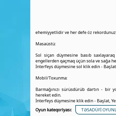
ehemiyyetlidir ve her defe öz rekordunuzu
Masaüstü:
Sol siçan düymesine basıb saxlayaraq
engellerden qaçmaq üçün sola ve sağa he
İnterfeys düymesine sol klik edin - Başlat
Mobil/Toxunma:
Barmağınızı sürüsdürüb dartın - bir 
hereket edin.
İnterfeys düymesine klik edin - Başlat, Ye
Oyun kateqoriyası:
TƏSADÜFI OYUN