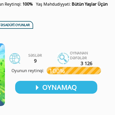
n Reytinqi:
100%
Yaş Məhdudiyyəti:
Bütün Yaşlar Üçün
TƏSADÜFI OYUNLAR
OYNANAN
SƏSLƏR
DƏFƏLƏR
9
3 126
100%
Oyunun reytinqi:
OYNAMAQ