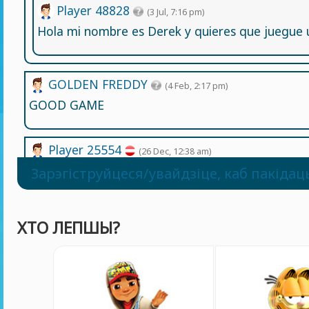
Player 48828
(3 Jul, 7:16 pm)
Hola mi nombre es Derek y quieres que juegue u
GOLDEN FREDDY
(4 Feb, 2:17 pm)
GOOD GAME
Player 25554
(26 Dec, 12:38 am)
good game
Зарэгіструйцеся/увайдзіце, каб пакіда
Johnley
(9 Dec, 1:29 am)
ХТО ЛЕПШЫ?
Bbg
Johnley
(9 Dec, 1:28 am)
Roblox