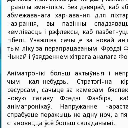
правілы змяніліся. Без дзвярэй, каб аб
абмежаванага харчавання для ліхта
назірання, вы павінны спадзява
кемлівасць і рэфлексы, каб пазбегнуц
гібелі. Уважліва сачыце за новай ані
тым ліку за перапрацаванымі Фрэдзі Ф
Чыкай і ўвядзеннем хітрага аналага Фок
Аніматронікі больш актыўныя і непр
чым калі-небудзь. Стратэгічна кі
рэсурсамі, сачыце за камерамі бяспек
новую галаву Фрэдзі Фазбіра, ка
аніматронікаў. Напружанне нарас
спрабуеце перажыць не адну ноч, а пя
становяцца ўсё больш складанымі.