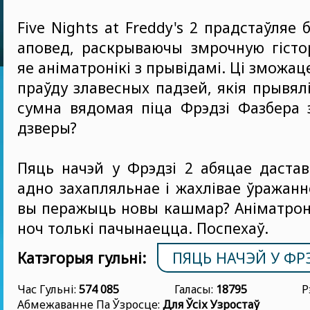
Five Nights at Freddy's 2 прадстаўляе
аповед, раскрываючы змрочную гісто
яе аніматронікі з прывідамі. Ці зможа
праўду злавесных падзей, якія прывял
сумна вядомая піца Фрэдзі Фазбера 
дзверы?
Пяць начэй у Фрэдзі 2 абяцае даста
адно захапляльнае і жахлівае ўражанн
вы перажыць новы кашмар? Аніматроні
ноч толькі пачынаецца. Поспехаў.
Катэгорыя гульні:
ПЯЦЬ НАЧЭЙ У ФР
Час Гульні:
574 085
Галасы:
18795
Р
Абмежаванне Па Ўзросце:
Для Ўсіх Узростаў