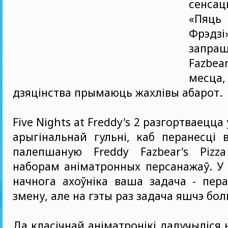
сенс
«Пяц
Фрэдз
запраш
Fazbe
месца,
дзяцінства прымаюць жахлівы абарот.
Five Nights at Freddy's 2 разгортваецца
арыгінальнай гульні, каб перанесці 
палепшаную Freddy Fazbear's Piz
наборам аніматронных персанажаў. У 
начнога ахоўніка ваша задача - пер
змену, але на гэты раз задача яшчэ бол
Да класічнай аніматронікі далучыліся 