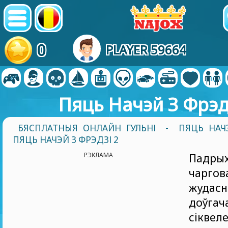
0
PLAYER 59664
Пяць Начэй З Фрэд
БЯСПЛАТНЫЯ ОНЛАЙН ГУЛЬНІ
-
ПЯЦЬ НАЧ
ПЯЦЬ НАЧЭЙ З ФРЭДЗІ 2
РЭКЛАМА
Падры
чарго
жудасн
доўгач
сікве