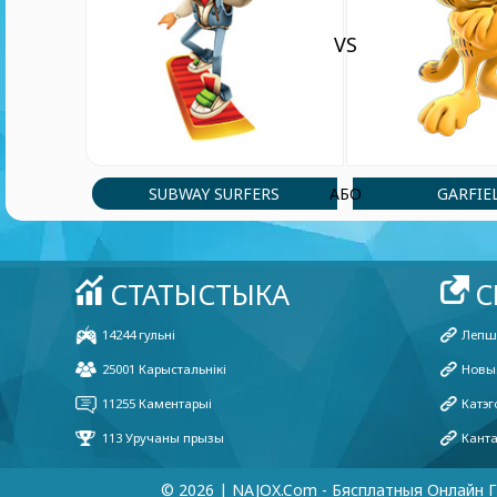
VS
Johnley
(3 Dec, 10:38 pm)
Subway surfers
SUBWAY SURFERS
GARFIE
АБО
© 2026 | NAJOX.com - Бясплатныя Онлайн Г