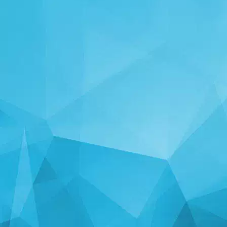
СТАТЫСТЫКА
14241 гульні