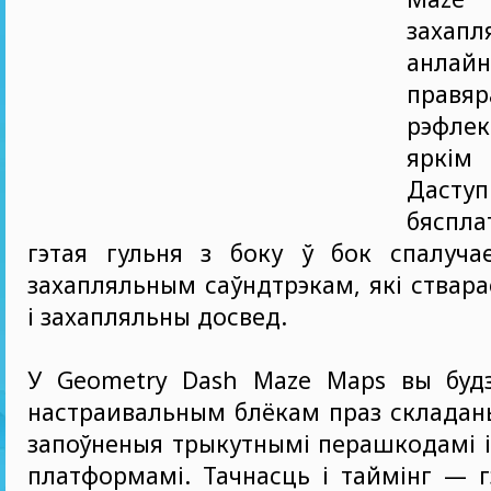
захапл
анлай
прав
рэфлек
яркім
Даступ
бяспла
гэтая гульня з боку ў бок спалучае
захапляльным саўндтрэкам, які ствар
і захапляльны досвед.
У Geometry Dash Maze Maps вы будз
настраивальным блёкам праз складан
запоўненыя трыкутнымі перашкодамі 
платформамі. Тачнасць і таймінг — 