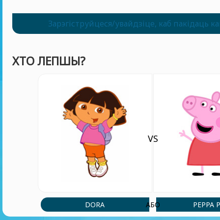
Зарэгіструйцеся/увайдзіце, каб пакідаць к
ХТО ЛЕПШЫ?
VS
DORA
PEPPA 
АБО