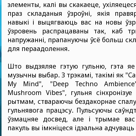
элементы, калі вы скакаеце, ухіляецес
праз складаныя ўзроўні, якія прав
навыкі і выцягваюць вас на новы ўз
ўзровень распрацаваны так, каб т
напружанні, прапануючы ўсё больш ск
для пераадолення.
Што выдзяляе гэтую гульню, гэта яе
музычны выбар. З трэкамі, такімі як "Ca
My Mind", "Deep Techno Ambience"
Mushroom Vibes", гульня сінхронізу
рытмам, ствараючы бездакорнае спалу
гульнявога працэсу. Пульсуючы саўндт
ўзмацняе досвед, але і трымае вас 
пакуль вы імкніцеся ідэальна адчуваць