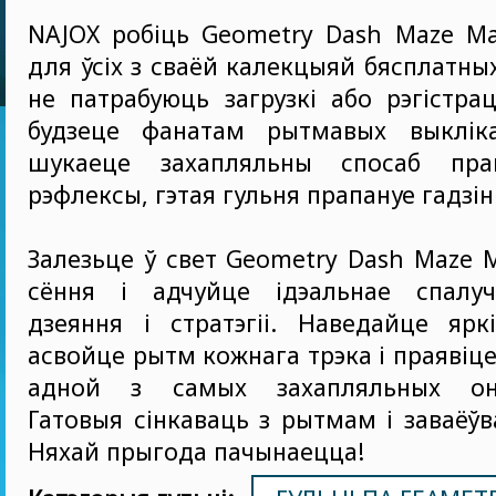
NAJOX робіць Geometry Dash Maze Ma
для ўсіх з сваёй калекцыяй бясплатных
не патрабуюць загрузкі або рэгістра
будзеце фанатам рытмавых выклік
шукаеце захапляльны спосаб пра
рэфлексы, гэтая гульня прапануе гадзін
Залезьце ў свет Geometry Dash Maze 
сёння і адчуйце ідэальнае спалуч
дзеяння і стратэгіі. Наведайце ярк
асвойце рытм кожнага трэка і праявіце
адной з самых захапляльных онла
Гатовыя сінкаваць з рытмам і заваёўв
Няхай прыгода пачынаецца!