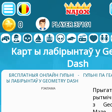
0
PLAYER 37101
Карт ы лабірынтаў у G
Dash
БЯСПЛАТНЫЯ ОНЛАЙН ГУЛЬНІ
-
ГУЛЬНІ ПА Г
Ы ЛАБІРЫНТАЎ У GEOMETRY DASH
РЭКЛАМА
Прыга
рытмі
з Geo
Maz