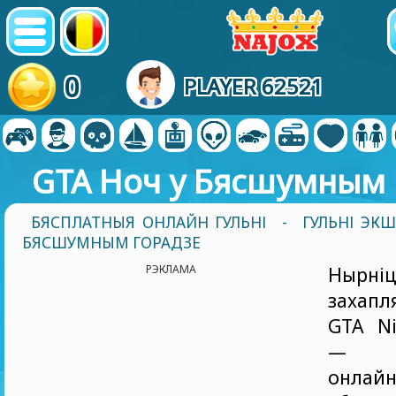
0
PLAYER 62521
GTA Ноч у Бясшумным 
БЯСПЛАТНЫЯ ОНЛАЙН ГУЛЬНІ
-
ГУЛЬНІ ЭК
БЯСШУМНЫМ ГОРАДЗЕ
РЭКЛАМА
Ныр
захап
GTA Ni
— ак
онлайн