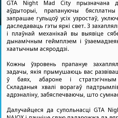
GTA Night Mad City прызначана 
аўдыторыі, прапануючы бясплатны
запрашае гульцоў усіх узростаў, уклю
даследаваць гэты яркі свет. З захапля
і плаўнай механікай вы выявіце сяб
дынамічным геймплэем і ўзаемадзея
хаатычным асяроддзі.
Кожны ўзровень прапануе захаплял
задачы, якія прымушаюць вас развівац
ў баях, абароне і стратэгічным 
Складаныя хвалі ворагаў падтрымлі
адрэналіну, забяспечваючы, што сумнас
Далучайцеся да супольнасці GTA Nig
NAJOX і пачніце сваю падарожжа да вя