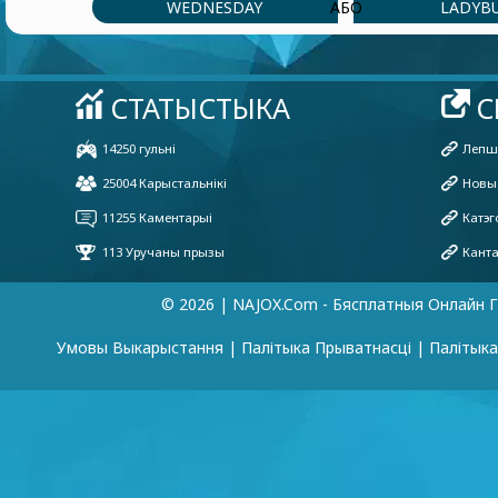
WEDNESDAY
LADYB
АБО
© 2026 | NAJOX.com - Бясплатныя Онлайн Г
Умовы Выкарыстання
|
Палітыка Прыватнасці
|
Палітык