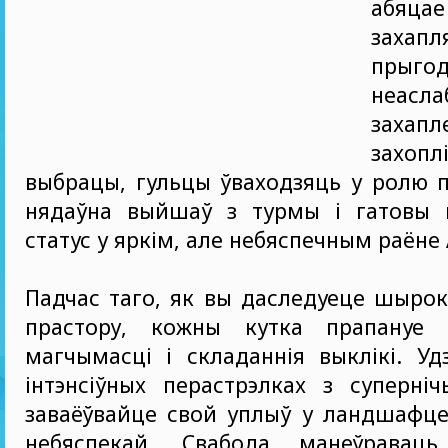
абяцае
захапл
пры
неасла
захапл
захо
выбрацы, гульцы ўваходзяць у ролю п
нядаўна выйшаў з турмы і гатовы 
статус у яркім, але небяспечным раёне 
Падчас таго, як вы даследуеце шыро
прастору, кожны кутка прапануе 
магчымасці і складаннiя выклікі. Уд
інтэнсіўных перастрэлках з суперні
заваёўвайце свой уплыў у ландшафце
небяспекай. Свабода манеўраваць