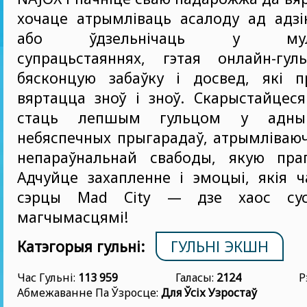
хочаце атрымліваць асалоду ад адзі
або ўдзельнічаць у мульт
супрацьстаяннях, гэтая онлайн-гул
бясконцую забаўку і досвед, які п
вяртацца зноў і зноў. Скарыстайцес
стаць лепшым гульцом у адн
небяспечных прыгарадаў, атрымліваю
непараўнальнай свабоды, якую прап
Адчуйце захапленне і эмоцыі, якія 
сэрцы Mad City — дзе хаос сус
магчымасцямі!
Катэгорыя гульні:
ГУЛЬНІ ЭКШН
Час Гульні:
113 959
Галасы:
2124
Р
Абмежаванне Па Ўзросце:
Для Ўсіх Узростаў