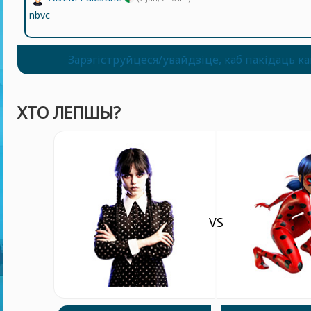
nbvc
Зарэгіструйцеся/увайдзіце, каб пакідаць к
ХТО ЛЕПШЫ?
VS