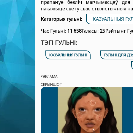
прапануе безліч магчымасцяў для 
пакажыце свету свае стылістычныя на
Катэгорыя гульні:
КАЗУАЛЬНЫЯ ГУ
Час Гульні:
11 658
Галасы:
25
Рэйтынг Гу
ТЭГІ ГУЛЬНІ:
КАЗУАЛЬНЫЯ ГУЛЬНІ
ГУЛЬНІ ДЛЯ Д
РЭКЛАМА
СКРЫНШОТ