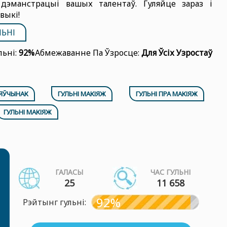
дэманстрацыі вашых талентаў. Гуляйце зараз і
выкі!
ЛЬНІ
льні:
92%
Абмежаванне Па Ўзросце:
Для Ўсіх Узростаў
ЗЯЎЧЫНАК
ГУЛЬНІ МАКІЯЖ
ГУЛЬНІ ПРА МАКІЯЖ
ГУЛЬНІ МАКІЯЖ
ГАЛАСЫ
ЧАС ГУЛЬНІ
25
11 658
92%
Рэйтынг гульні: