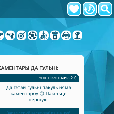
КАМЕНТАРЫ ДА ГУЛЬНІ:
0
УСЯГО КАМЕНТАРЫЯЎ:
Да гэтай гульні пакуль няма
каментароў 😥 Пакіньце
першую!
Зарэгіструйцеся/увайдзіце, каб