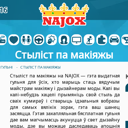
16
Стыліст па макіяжы
ГУЛЬНІ
- СТЫЛІСТ ПА МАКІЯЖЫ
Стыліст па макіяжы на NAJOX — гэта выдатная
гульня для ўсіх, хто марыць стаць вядучым
майстрам макіяжу і дызайнерам моды. Калі вы
калі-небудзь хацелі прымяніць свой стыль да
сваіх кумираў і стварыць ідэальныя вобразы
для самых вялікіх зорак, гэта ваш шанец
засяяцца. Гэтая захапляльная бясплатная гульня
дае вам магчымасць акунуцца ў свет дызайну
моды, дзе вы можаце даследаваць апошнія