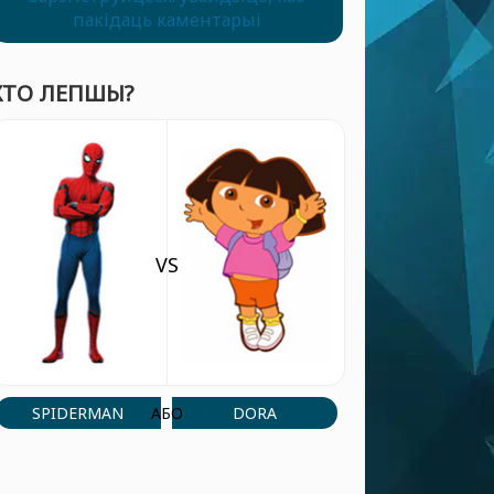
пакідаць каментарыі
ХТО ЛЕПШЫ?
VS
SPIDERMAN
DORA
АБО