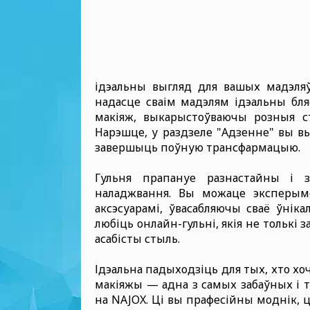
ідэальны выгляд для вашых мадэляў
надасце сваім мадэлям ідэальны бля
макіяж, выкарыстоўваючы розныя ст
Нарэшце, у раздзеле "Адзенне" вы вы
завершыць поўную трансфармацыю.
Гульня прапануе разнастайны і 
наладжвання. Вы можаце эксперыме
аксэсуарамі, ўвасабляючы сваё ўніка
любіць онлайн-гульні, якія не толькі 
асабісты стыль.
Ідэальна падыходзіць для тых, хто х
макіяжы — адна з самых забаўных і т
на NAJOX. Ці вы прафесійны моднік, ці