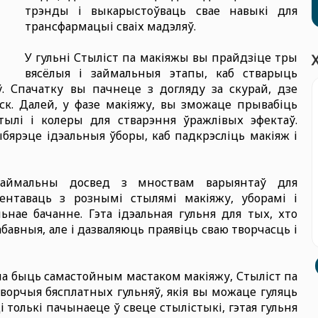
трэнды і выкарыстоўваць свае навыкі для
трансфармацыі сваіх мадэляў.
У гульні Стыліст па макіяжы вы прайдзіце тры
вясёлыя і займальныя этапы, каб стварыць
. Спачатку вы пачнеце з догляду за скурай, дзе
ск. Далей, у фазе макіяжу, вы зможаце прывабіць
ылі і колеры для стварэння ўражлівых эфектаў.
бярэце ідэальныя ўборы, каб падкрэсліць макіяж і
займальны досвед з мноствам варыянтаў для
нтаваць з рознымі стылямі макіяжу, уборамі і
льнае бачанне. Гэта ідэальная гульня для тых, хто
забавныя, але і дазваляюць праявіць сваю творчасць і
оча быць самастойным мастаком макіяжу, Стыліст па
ворчыя бясплатных гульняў, якія вы можаце гуляць
 толькі пачынаеце ў свеце стылістыкі, гэтая гульня