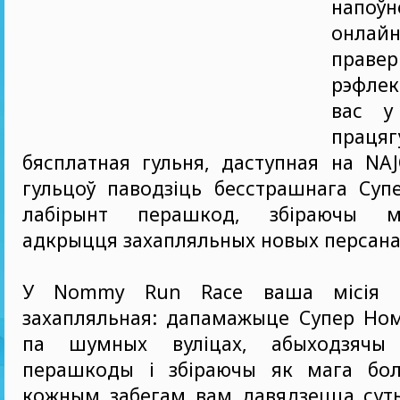
напоў
онлайн
праве
рэфлек
вас у
працягу
бясплатная гульня, даступная на NA
гульцоў паводзіць бесстрашнага Суп
лабірынт перашкод, збіраючы 
адкрыцця захапляльных новых персана
У Nommy Run Race ваша місія п
захапляльная: дапамажыце Супер Ном
па шумных вуліцах, абыходзячы 
перашкоды і збіраючы як мага бо
кожным забегам вам давядзецца суты