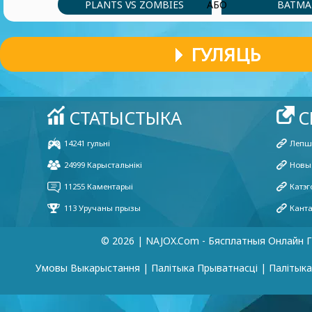
PLANTS VS ZOMBIES
BATM
АБО
ГУЛЯЦЬ
© 2026 | NAJOX.com - Бясплатныя Онлайн Г
Умовы Выкарыстання
|
Палітыка Прыватнасці
|
Палітык