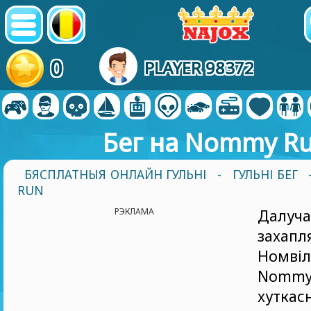
0
PLAYER 98372
Бег на Nommy R
БЯСПЛАТНЫЯ ОНЛАЙН ГУЛЬНІ
-
ГУЛЬНІ БЕГ
RUN
РЭКЛАМА
Далу
захапл
Номві
Nommy
хут