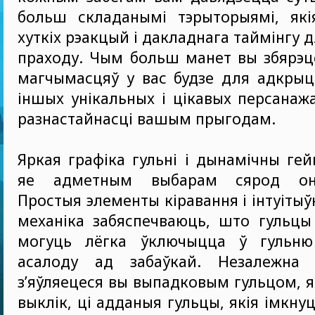
больш складанымі тэрыторыямі, які
хуткіх рэакцый і дакладнага таймінгу 
праходу. Чым больш манет вы збярэц
магчымасцяў у вас будзе для адкрыцц
іншых унікальных і цікавых персанаж
разнастайнасці вашым прыгодам.
Яркая графіка гульні і дынамічны ге
яе адметным выбарам сярод онла
Простыя элементы кіравання і інтуіты
механіка забяспечваюць, што гульцы 
могуць лёгка ўключыцца ў гульню
асалоду ад забаўкай. Незалежна 
з’яўляецеся вы выпадковым гульцом, я
выклік, ці адданыя гульцы, якія імкну