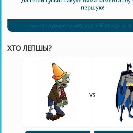
Да гэтай гульні пакуль няма каментароў 
першую!
Зарэгіструйцеся/увайдзіце, каб пакідаць к
ХТО ЛЕПШЫ?
VS