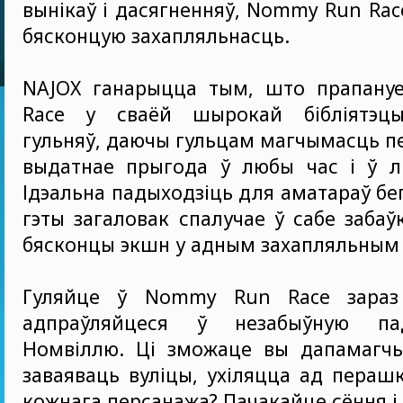
вынікаў і дасягненняў, Nommy Run Rac
бясконцую захапляльнасць.
NAJOX ганарыцца тым, што прапан
Race у сваёй шырокай бібліятэцы
гульняў, даючы гульцам магчымасць п
выдатнае прыгода ў любы час і ў 
Ідэальна падыходзіць для аматараў бе
гэты загаловак спалучае ў сабе забаўк
бясконцы экшн у адным захапляльным 
Гуляйце ў Nommy Run Race зараз
адпраўляйцеся ў незабыўную п
Номвіллю. Ці зможаце вы дапамагч
заваяваць вуліцы, ухіляцца ад пераш
кожнага персанажа? Пачакайце сёння і