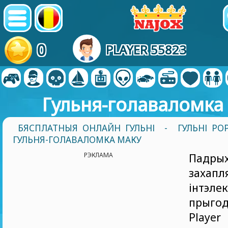
0
PLAYER 55823
Гульня-голаваломка
БЯСПЛАТНЫЯ ОНЛАЙН ГУЛЬНІ
-
ГУЛЬНІ PO
ГУЛЬНЯ-ГОЛАВАЛОМКА МАКУ
РЭКЛАМА
Падры
заха
інтэле
прыго
Playe