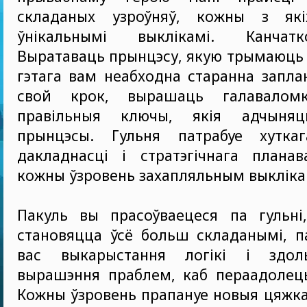
складаных узроўняў, кожны з які
ўнікальнымі выклікамі. Канчат
Выратаваць прынцэсу, якую трымаюць 
гэтага вам неабходна старанна запл
свой крок, вырашаць галаваломк
правільныя ключы, якія адчын
прынцэсы. Гульня патрабуе хутка
дакладнасці і стратэгічнага планав
кожны ўзровень захапляльным выкліка
Пакуль вы прасоўваецеся па гульні,
становяцца ўсё больш складанымі, п
вас выкарыстання логікі і здол
вырашэння праблем, каб пераадолец
Кожны ўзровень прапануе новыя цяжкас