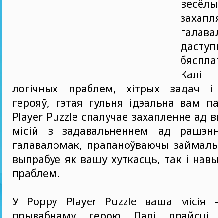
вес
захапл
галава
дасту
бяспла
Калі
логічных праблем, хітрых задач і
герояў, гэтая гульня ідэальна вам п
Player Puzzle спалучае захапленне ад
місій з задавальненнем ад рашэн
галаваломак, прапаноўваючы займаль
выпрабуе як вашу хуткасць, так і нав
праблем.
У Poppy Player Puzzle ваша місія
прывабнаму герою Папі прайсці