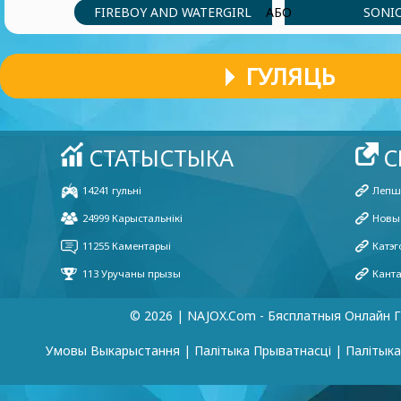
FIREBOY AND WATERGIRL
SONI
АБО
ГУЛЯЦЬ
© 2026 | NAJOX.com - Бясплатныя Онлайн Г
Умовы Выкарыстання
|
Палітыка Прыватнасці
|
Палітык