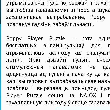
утрымліваючы гульню свежай і захап
вы любіце галаваломкі ці проста шука
захапляльнае выпрабаванне, Poppy P
прапануе гадзіны забаўляльнасці.
Poppy Player Puzzle — гэта ад
бясплатных анлайн-гульняў для г
атрымліваюць асалоду ад спалучэ
логікі. Яркі дызайн гульні, вяс
стымулюючыя галаваломкі не да
адцягнуцца ад гульні з пачатку да ка
калі вы гатовыя выпрабаваць свае нав
праблем і выратаваць прынцэсу, гул
Player Puzzle сёння на NAJOX і 
захапляльную прыгоду ў свеце галавал