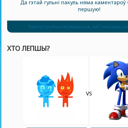
Да гэтай гульні пакуль няма каментароў 
першую!
Зарэгіструйцеся/увайдзіце, каб пакідаць к
ХТО ЛЕПШЫ?
VS