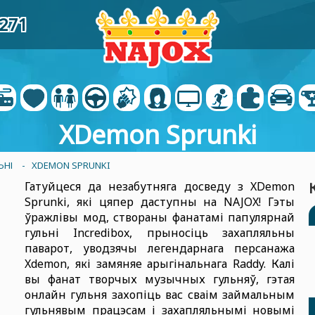
4271
XDemon Sprunki
ЬНІ
- XDEMON SPRUNKI
Гатуйцеся да незабутняга досведу з XDemon
Sprunki, які цяпер даступны на NAJOX! Гэты
ўражлівы мод, створаны фанатамі папулярнай
гульні Incredibox, прыносіць захапляльны
паварот, уводзячы легендарнага персанажа
Xdemon, які замяняе арыгінальнага Raddy. Калі
вы фанат творчых музычных гульняў, гэтая
онлайн гульня захопіць вас сваім займальным
гульнявым працэсам і захапляльнымі новымі