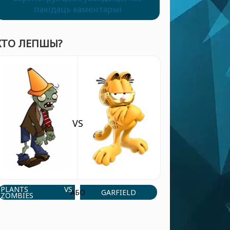
пакідаць каментарыі
ХТО ЛЕПШЫ?
VS
PLANTS VS
GARFIELD
АБО
ZOMBIES