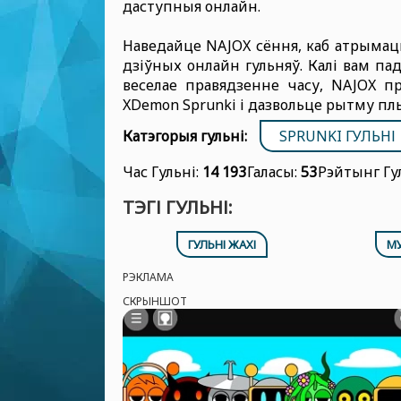
даступныя онлайн.
Наведайце NAJOX сёння, каб атрымац
дзіўных онлайн гульняў. Калі вам па
веселае правядзенне часу, NAJOX п
XDemon Sprunki і дазвольце рытму пл
Катэгорыя гульні:
SPRUNKI ГУЛЬНІ
Час Гульні:
14 193
Галасы:
53
Рэйтынг Гу
ТЭГІ ГУЛЬНІ:
ГУЛЬНІ ЖАХІ
МУ
РЭКЛАМА
СКРЫНШОТ