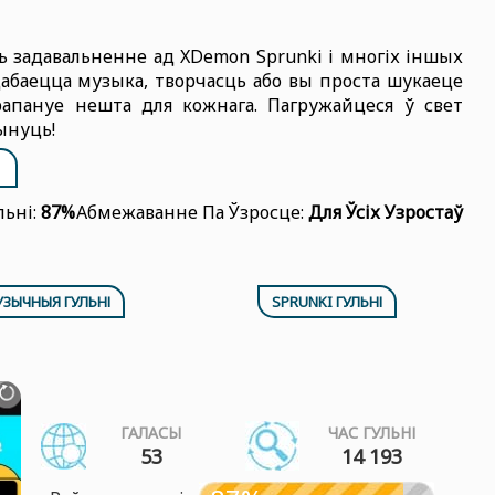
ь задавальненне ад XDemon Sprunki і многіх іншых
дабаецца музыка, творчасць або вы проста шукаеце
рапануе нешта для кожнага. Пагружайцеся ў свет
ынуць!
льні:
87%
Абмежаванне Па Ўзросце:
Для Ўсіх Узростаў
ЗЫЧНЫЯ ГУЛЬНІ
SPRUNKI ГУЛЬНІ
ГАЛАСЫ
ЧАС ГУЛЬНІ
53
14 193