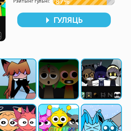
87%
Рэйтынг гульні:
ГУЛЯЦЬ