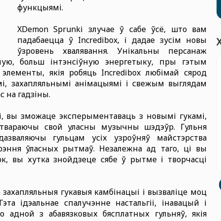
функцыямі.
XDemon Sprunki злучае ў сабе ўсё, што вам
падабаецца ў Incredibox, і дадае зусім новы
ўзровень хвалявання. Унікальны персанаж
ую, больш інтэнсіўную энергетыку, пры гэтым
элементы, якія робяць Incredibox любімай сярод
мі, захапляльнымі анімацыямі і свежым выглядам
с на гадзіны.
, вы зможаце эксперыментаваць з новымі гукамі,
ствараючы свой уласны музычны шэдэўр. Гульня
дазваляючы гульцам усіх узроўняў майстэрства
рэння ўласных рытмаў. Незалежна ад таго, ці вы
ок, вы хутка знойдзеце сябе ў рытме і творчасці
захапляльныя гукавыя камбінацыі і вызваліце моц
та ідэальнае спалучэнне настальгіі, інавацый і
о адной з абавязковых бясплатных гульняў, якія