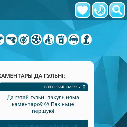
КАМЕНТАРЫ ДА ГУЛЬНІ:
0
УСЯГО КАМЕНТАРЫЯЎ:
Да гэтай гульні пакуль няма
каментароў 😥 Пакіньце
першую!
Зарэгіструйцеся/увайдзіце, каб