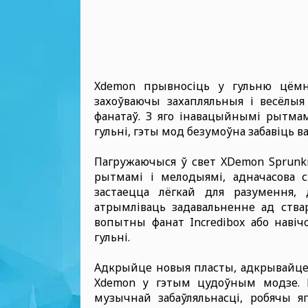
Xdemon прывносіць у гульню цёмн
захоўваючы захапляльныя і весёлыя 
фанатаў. З яго інавацыйнымі рытма
гульні, гэты мод безумоўна забавіць ва
Пагружаючыся ў свет XDemon Sprunki
рытмамі і мелодыямі, адначасова 
застаецца лёгкай для разумення, 
атрымліваць задавальненне ад ства
вопытны фанат Incredibox або навіч
гульні.
Адкрыйце новыя пласты, адкрывайце 
Xdemon у гэтым цудоўным модзе. Гэ
музычнай забаўляльнасці, робячы яг