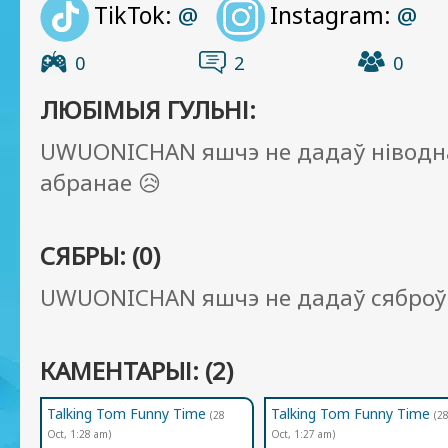
TikTok:
Instagram:
@
@
0
2
0
ЛЮБІМЫЯ ГУЛЬНІ:
UWUONICHAN яшчэ не дадаў ніводна
абранае 😥
СЯБРЫ: (0)
UWUONICHAN яшчэ не дадаў сяброў
КАМЕНТАРЫІ: (2)
Talking Tom Funny Time
Talking Tom Funny Time
(28
(2
Oct, 1:28 am)
Oct, 1:27 am)