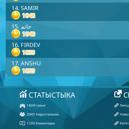
14. SAMIR
1048
15. حاتم
1040
16. FIRDEV
1039
17. ANSHU
1029