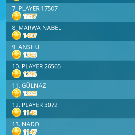
7. PLAYER 17507
1537
8. MARWA NABEL
1457
9. ANSHU
1363
10. PLAYER 26565
1295
11. GÜLNAZ
1223
12. PLAYER 3072
1148
13. NADO
1147