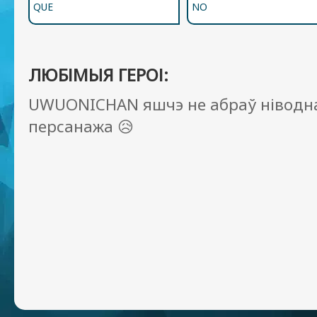
QUE
NO
ЛЮБІМЫЯ ГЕРОІ:
UWUONICHAN яшчэ не абраў ніводн
персанажа 😥