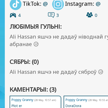
TikTok:
Instagram:
@
@
4
3
0
ЛЮБІМЫЯ ГУЛЬНІ:
Ali Hassan яшчэ не дадаў ніводнай г
абранае 😥
СЯБРЫ: (0)
Ali Hassan яшчэ не дадаў сяброў 😥
КАМЕНТАРЫІ: (3)
Poppy Granny
Poppy Granny
(28 May, 10:57 am)
(28 May, 10:55 a
Plot er
DoraDora