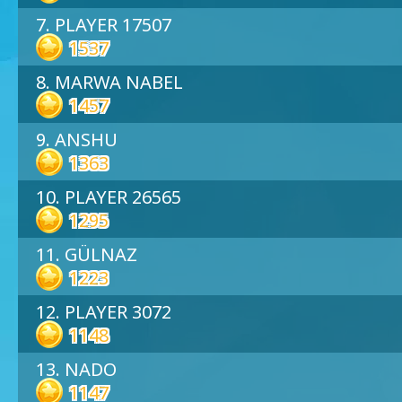
7. PLAYER 17507
1537
8. MARWA NABEL
1457
9. ANSHU
1363
10. PLAYER 26565
1295
11. GÜLNAZ
1223
12. PLAYER 3072
1148
13. NADO
1147