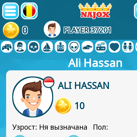
0
PLAYER 37201
Ali Hassan
ALI HASSAN
10
Узрост: Ня вызначана Пол: