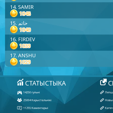
14. SAMIR
1048
15. حاتم
1040
16. FIRDEV
1039
17. ANSHU
1029