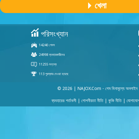
খেলা
© 2026 | NAJOX.com - গেম বিনামূল্যে অনলাইন
ব্যবহারের শর্তাবলী
|
গোপনীয়তা নীতি
|
কুকি নীতি
|
যোগাযো