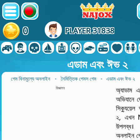
0
PLAYER 31838
এডাম এবং ঈভ ২
গেম বিনামূল্যে অনলাইন
-
নৈমিত্তিক গেমস গেম
- এডাম এবং ঈভ ২
বিজ্ঞাপন
অ্যাডাম এ
অভিযানে যো
সিক্যুয়ে
২, এখন N
উপলব্ধ।
অনলাইন গে