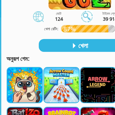
ভোট
টাইমস প্ল
124
39 91
87%
খেলা রেটিং:
খেলা
অনুরূপ গেম: