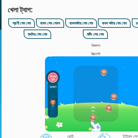
খেলা ট্যাগ:
প্রাণী গেম গেম
বাবল গেম গেমস
বাবলশুটার গেম গেম
বাবল শুটার গেম গেম
চ
শ্যুটার গেম গেম
শুটিং গেম গেম
বিজ্ঞাপন
স্ক্রিনশট
ভোট
টাইমস প্ল