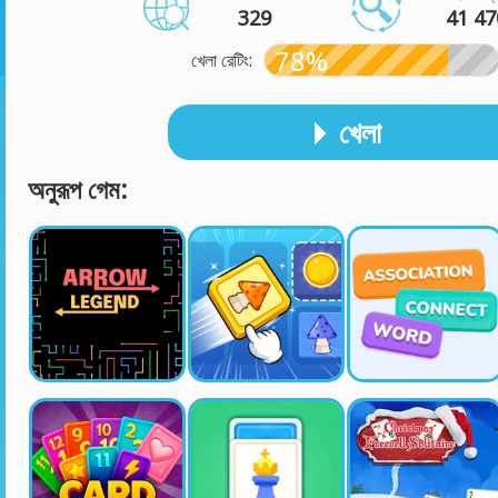
329
41 47
78%
খেলা রেটিং:
খেলা
অনুরূপ গেম: