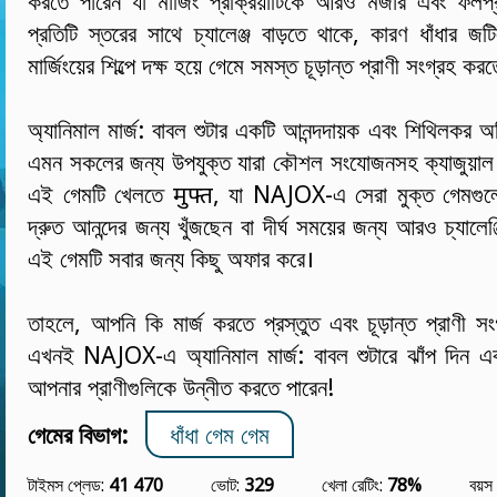
করতে পারেন যা মার্জিং প্রক্রিয়াটিকে আরও মজার এবং ফলপ
প্রতিটি স্তরের সাথে চ্যালেঞ্জ বাড়তে থাকে, কারণ ধাঁধার জ
মার্জিংয়ের শিল্পে দক্ষ হয়ে গেমে সমস্ত চূড়ান্ত প্রাণী সংগ্রহ ক
অ্যানিমাল মার্জ: বাবল শুটার একটি আনন্দদায়ক এবং শিথিলকর অভ
এমন সকলের জন্য উপযুক্ত যারা কৌশল সংযোজনসহ ক্যাজুয়া
এই গেমটি খেলতে मुफ्त, যা NAJOX-এ সেরা মুক্ত গেমগু
দ্রুত আনন্দের জন্য খুঁজছেন বা দীর্ঘ সময়ের জন্য আরও চ্যালেঞ
এই গেমটি সবার জন্য কিছু অফার করে।
তাহলে, আপনি কি মার্জ করতে প্রস্তুত এবং চূড়ান্ত প্রাণী স
এখনই NAJOX-এ অ্যানিমাল মার্জ: বাবল শুটারে ঝাঁপ দিন এ
আপনার প্রাণীগুলিকে উন্নীত করতে পারেন!
গেমের বিভাগ:
ধাঁধা গেম গেম
টাইমস প্লেড:
41 470
ভোট:
329
খেলা রেটিং:
78%
বয়স