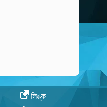
লিঙ্ক