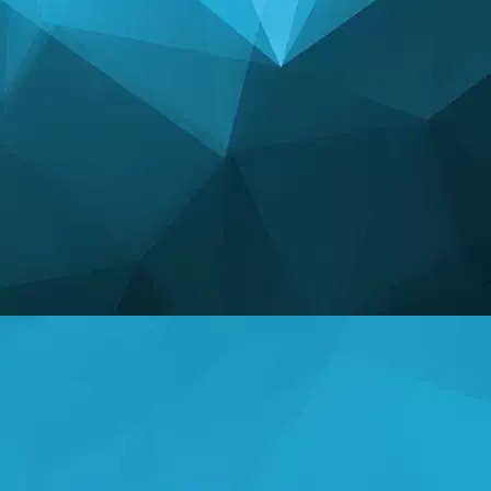
পরিসংখ্যান