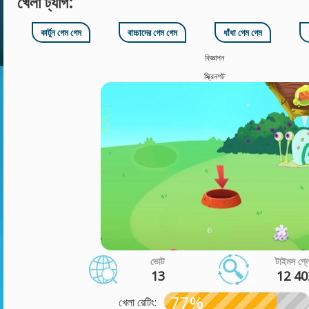
খেলা ট্যাগ:
কার্টুন গেম গেম
বাচ্চাদের গেম গেম
ধাঁধা গেম গেম
বিজ্ঞাপন
স্ক্রিনশট
ভোট
টাইমস প্ল
13
12 40
77%
খেলা রেটিং: