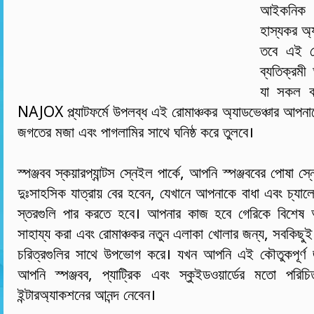
আইকনিক হ
হাস্যকর অ্
তবে এই গ
ব্যতিক্রমী
যা সকল ব
NAJOX প্ল্যাটফর্মে উপলব্ধ এই রোমাঞ্চকর অ্যাডভেঞ্চার আপনা
জগতের মজা এবং পাগলামির সাথে ঘনিষ্ঠ করে তুলবে।
স্পঞ্জবব স্কয়ারপ্যান্টস স্নেইল পার্কে, আপনি স্পঞ্জববের পোষা 
দুঃসাহসিক যাত্রায় বের হবেন, যেখানে আপনাকে বাধা এবং চ্যালেঞ্জ
স্তরগুলি পার করতে হবে। আপনার কাজ হবে গেরিকে বিশেষ
সাহায্য করা এবং রোমাঞ্চকর নতুন এলাকা খোলার জন্য, সবকিছুই 
চরিত্রগুলির সাথে উপভোগ করে। যখন আপনি এই কৌতুকপূর
আপনি স্পঞ্জবব, প্যাট্রিক এবং স্কুইডওয়ার্ডের মতো পরি
ইন্টারঅ্যাকশনের আনন্দ নেবেন।