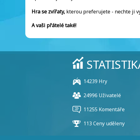
Hra se zvířaty,
kterou preferujete - nechte ji vy
A vaši přátelé také!
STATISTIK
14239 Hry
24996 Uživatelé
11255 Komentáře
113 Ceny uděleny