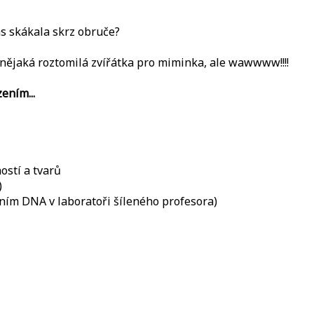
ás skákala skrz obruče?
 nějaká roztomilá zvířátka pro miminka, ale wawwww!!!!
ením...
ostí a tvarů
)
áním DNA v laboratoři šíleného profesora)