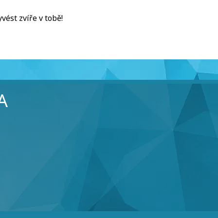
vést zvíře v tobě!
A