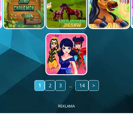
1
2
3
...
14
>
REKLAMA