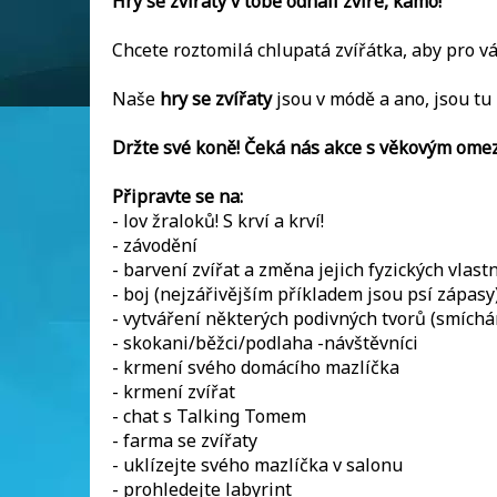
Hry
se zvířaty v tobě odhalí zvíře, kámo!
Chcete roztomilá chlupatá zvířátka, aby pro v
Naše
hry se zvířaty
jsou v módě a ano, jsou tu
Držte své koně! Čeká nás akce s věkovým omez
Připravte se na:
- lov žraloků! S krví a krví!
- závodění
- barvení zvířat a změna jejich fyzických vlastn
- boj (nejzářivějším příkladem jsou psí zápasy
- vytváření některých podivných tvorů (smích
- skokani/běžci/podlaha -návštěvníci
- krmení svého domácího mazlíčka
- krmení zvířat
- chat s Talking Tomem
- farma se zvířaty
- uklízejte svého mazlíčka v salonu
- prohledejte labyrint