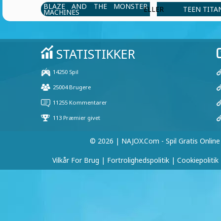
BLAZE AND THE MONSTER
TEEN TITA
ELLER
MACHINES
© 2026 | NAJOX.com - Spil Gratis Online
Vilkår For Brug
|
Fortrolighedspolitik
|
Cookiepolitik