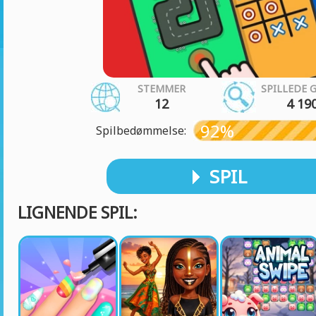
STEMMER
SPILLEDE 
12
4 19
92%
Spilbedømmelse:
SPIL
LIGNENDE SPIL: