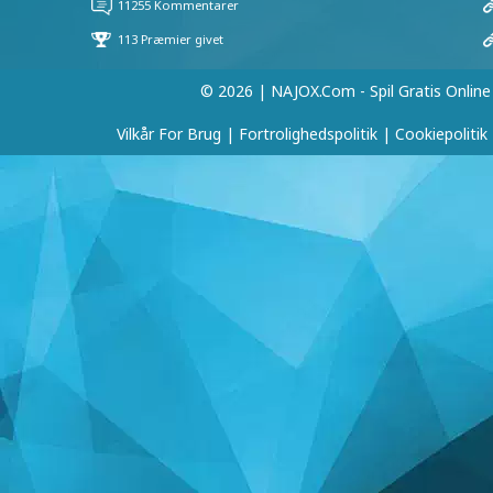
© 2026 | NAJOX.com - Spil Gratis Online
Vilkår For Brug
|
Fortrolighedspolitik
|
Cookiepolitik