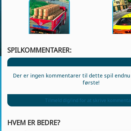
SPILKOMMENTARER:
Der er ingen kommentarer til dette spil endnu 
første!
Tilmeld dig/ind for at skrive kommenta
HVEM ER BEDRE?