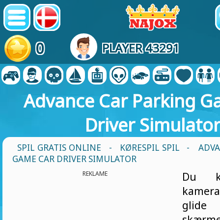
0
PLAYER 43291
Advance Car Parking G
Driver Simulato
SPIL GRATIS ONLINE
-
KØRESPIL SPIL
- ADVA
GAME CAR DRIVER SIMULATOR
REKLAME
Du ka
kamera
glide
skærme