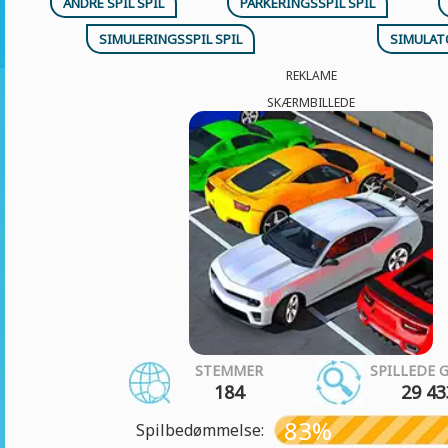
ANDRE SPIL SPIL
PARKERINGSSPIL SPIL
SIMULERINGSSPIL SPIL
SIMULATO
REKLAME
SKÆRMBILLEDE
STEMMER
SPILLEDE 
184
29 43
83%
Spilbedømmelse: