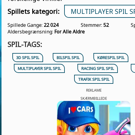
Spillets kategori:
MULTIPLAYER SPIL S
Spillede Gange:
22 024
Stemmer:
52
S
Aldersbegrænsning:
For Alle Aldre
SPIL-TAGS:
3D SPIL SPIL
BILSPIL SPIL
KØRESPIL SPIL
MULTIPLAYER SPIL SPIL
RACING SPIL SPIL
TRAFIK SPIL SPIL
REKLAME
SKÆRMBILLEDE