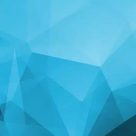
STATISTIKKER