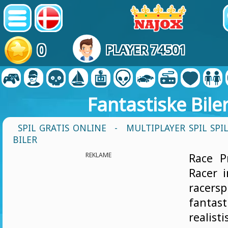
0
PLAYER 74501
Fantastiske Bile
SPIL GRATIS ONLINE
-
MULTIPLAYER SPIL SPIL
BILER
REKLAME
Race P
Racer i
race
fantas
realist