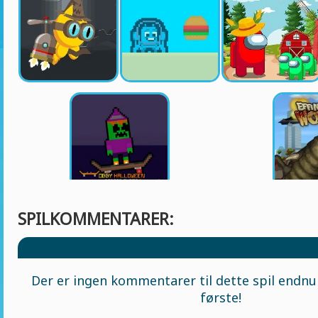
SPILKOMMENTARER:
Der er ingen kommentarer til dette spil endnu 
første!