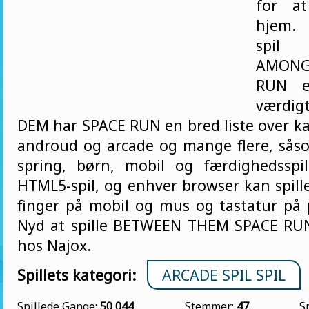
for at
hjem. 
spil 
AMONG
RUN e
værdig
DEM har SPACE RUN en bred liste over kat
androud og arcade og mange flere, såso
spring, børn, mobil og færdighedsspi
HTML5-spil, og enhver browser kan spill
finger på mobil og mus og tastatur på p
Nyd at spille BETWEEN THEM SPACE RUN
hos Najox.
Spillets kategori:
ARCADE SPIL SPIL
Spillede Gange:
50 044
Stemmer:
47
S