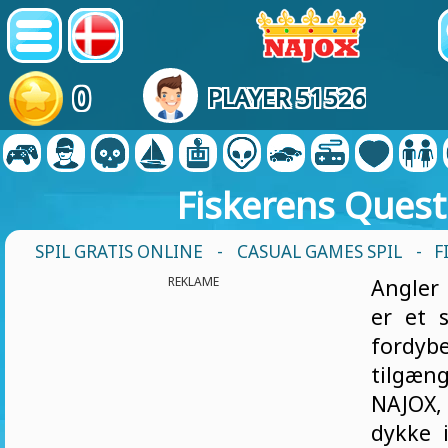
0
PLAYER 51526
Fiskerens Quest
SPIL GRATIS ONLINE
-
CASUAL GAMES SPIL
- F
REKLAME
Angler 
er et 
fordyb
tilgæ
NAJOX,
dykke i