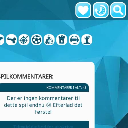
SPILKOMMENTARER:
0
KOMMENTARER I ALT:
Der er ingen kommentarer til
dette spil endnu 😥 Efterlad det
første!
Tilmeld dig/ind for at skrive