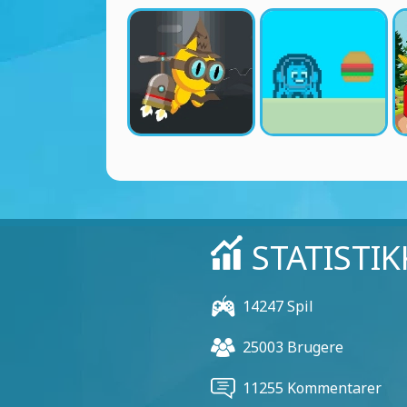
STATISTIK
14247 Spil
25003 Brugere
11255 Kommentarer