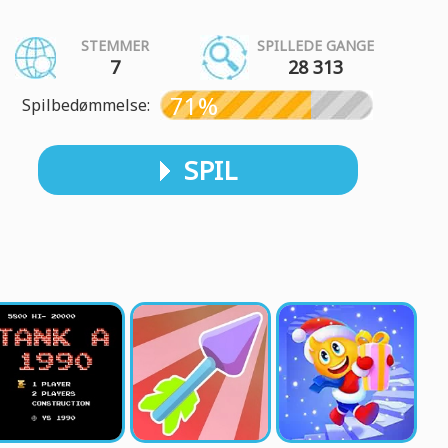
STEMMER
SPILLEDE GANGE
7
28 313
71%
Spilbedømmelse:
SPIL