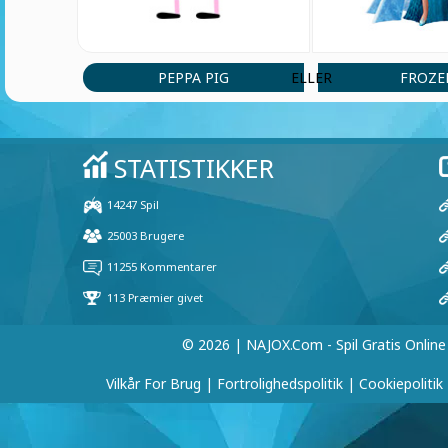
PEPPA PIG
FROZE
ELLER
© 2026 | NAJOX.com - Spil Gratis Online
Vilkår For Brug
|
Fortrolighedspolitik
|
Cookiepolitik