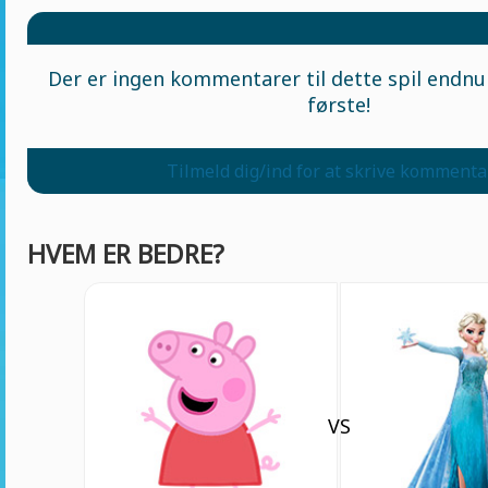
Der er ingen kommentarer til dette spil endnu 
første!
Tilmeld dig/ind for at skrive kommenta
HVEM ER BEDRE?
VS