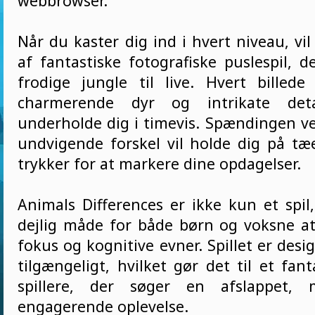
webbrowser.
Når du kaster dig ind i hvert niveau, vi
af fantastiske fotografiske puslespil, 
frodige jungle til live. Hvert billed
charmerende dyr og intrikate detal
underholde dig i timevis. Spændingen ve
undvigende forskel vil holde dig på t
trykker for at markere dine opdagelser.
Animals Differences er ikke kun et spi
dejlig måde for både børn og voksne a
fokus og kognitive evner. Spillet er desig
tilgængeligt, hvilket gør det til et fant
spillere, der søger en afslappet, 
engagerende oplevelse.