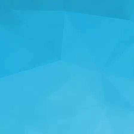
STATISTIKKER