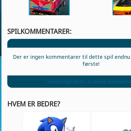
SPILKOMMENTARER:
Der er ingen kommentarer til dette spil endnu 
første!
Tilmeld dig/ind for at skrive kommenta
HVEM ER BEDRE?