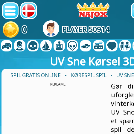
0
PLAYER 50914
UV Sne Kørsel 3
SPIL GRATIS ONLINE
-
KØRESPIL SPIL
- UV SNE
REKLAME
Gør di
uforgl
vinter
UV Sno
et spæ
spil d