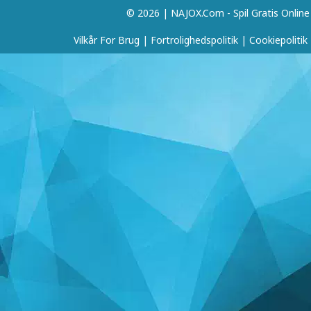
© 2026 | NAJOX.com - Spil Gratis Online
Vilkår For Brug
|
Fortrolighedspolitik
|
Cookiepolitik