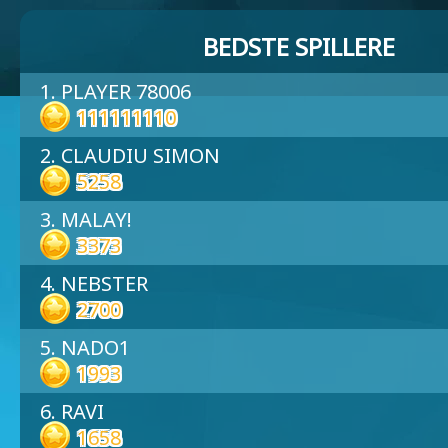
BEDSTE SPILLERE
1. PLAYER 78006
111111110
2. CLAUDIU SIMON
5258
3. MALAY!
3373
4. NEBSTER
2700
5. NADO1
1993
6. RAVI
1658