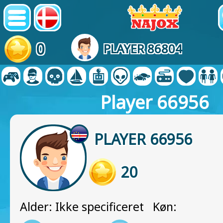
0
PLAYER 86804
Player 66956
PLAYER 66956
20
Alder: Ikke specificeret Køn: