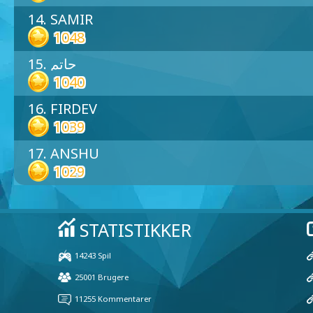
14. SAMIR
1048
15. حاتم
1040
16. FIRDEV
1039
17. ANSHU
1029