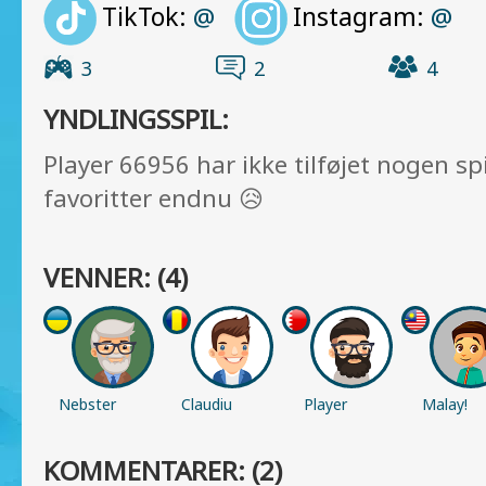
TikTok:
Instagram:
@
@
3
2
4
YNDLINGSSPIL:
Player 66956 har ikke tilføjet nogen spil
favoritter endnu 😥
VENNER: (4)
Nebster
Claudiu
Player
Malay!
Simon
78006
KOMMENTARER: (2)