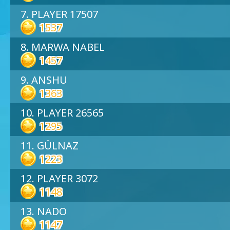
7. PLAYER 17507
1537
8. MARWA NABEL
1457
9. ANSHU
1363
10. PLAYER 26565
1295
11. GÜLNAZ
1223
12. PLAYER 3072
1148
13. NADO
1147