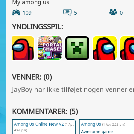
My among us
109
5
0
YNDLINGSSPIL:
VENNER: (0)
JayBoy har ikke tilføjet nogen venner 
KOMMENTARER: (5)
Among Us Online New V2
Among Us
(1 Apr,
(1 Apr, 2:28 pm)
4:47 pm)
Awesome game