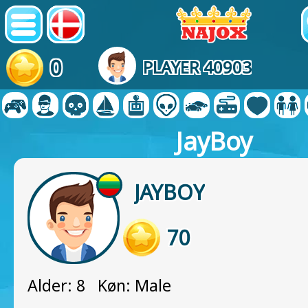
0
PLAYER 40903
JayBoy
JAYBOY
70
Alder: 8 Køn: Male