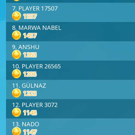
7. PLAYER 17507
1537
8. MARWA NABEL
1457
9. ANSHU
1363
10. PLAYER 26565
1295
11. GÜLNAZ
1223
12. PLAYER 3072
1148
13. NADO
1147