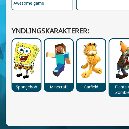
Awesome game
YNDLINGSKARAKTERER:
Spongebob
Minecraft
Garfield
Plants 
Zombi