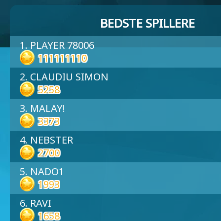
BEDSTE SPILLERE
1. PLAYER 78006
111111110
2. CLAUDIU SIMON
5258
3. MALAY!
3373
4. NEBSTER
2700
5. NADO1
1993
6. RAVI
1658