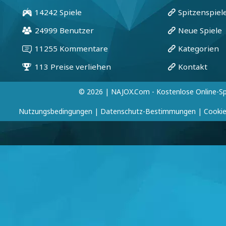
© 2026 | NAJOX.com - Kostenlose Online-Sp
Nutzungsbedingungen
|
Datenschutz-Bestimmungen
|
Cookie-