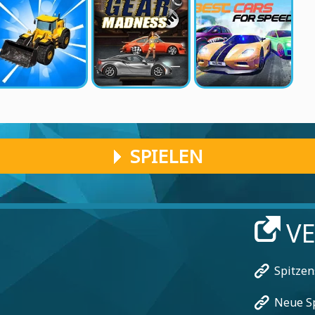
SPIELEN
V
Spitzen
Neue S