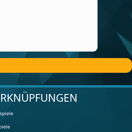
ERKNÜPFUNGEN
spiele
piele