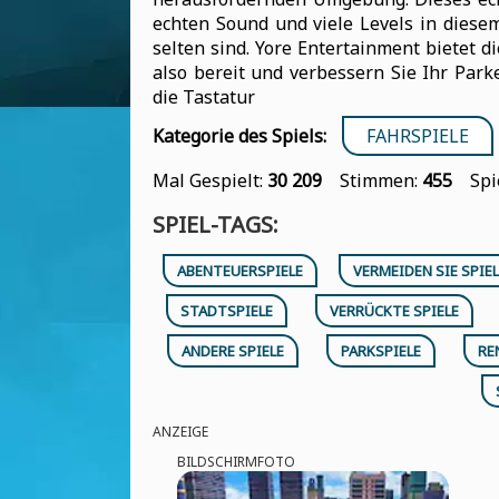
echten Sound und viele Levels in diese
selten sind. Yore Entertainment bietet d
also bereit und verbessern Sie Ihr Parke
die Tastatur
Kategorie des Spiels:
FAHRSPIELE
Mal Gespielt:
30 209
Stimmen:
455
Spi
SPIEL-TAGS:
ABENTEUERSPIELE
VERMEIDEN SIE SPIE
STADTSPIELE
VERRÜCKTE SPIELE
ANDERE SPIELE
PARKSPIELE
RE
ANZEIGE
BILDSCHIRMFOTO