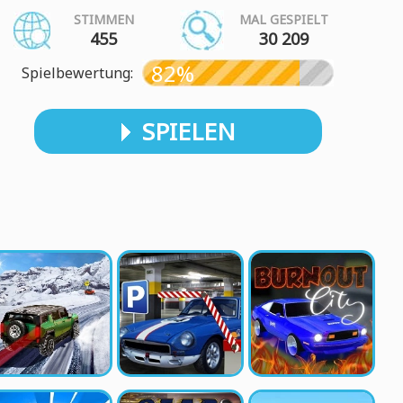
STIMMEN
MAL GESPIELT
455
30 209
82%
Spielbewertung:
SPIELEN