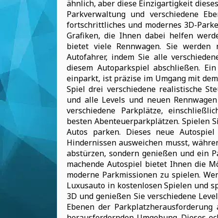
ähnlich, aber diese Einzigartigkeit dies
Parkverwaltung und verschiedene Ebe
fortschrittliches und modernes 3D-Par
Grafiken, die Ihnen dabei helfen werd
bietet viele Rennwagen. Sie werden n
Autofahrer, indem Sie alle verschieden
diesem Autoparkspiel abschließen. Ein
einparkt, ist präzise im Umgang mit de
Spiel drei verschiedene realistische S
und alle Levels und neuen Rennwagen f
verschiedene Parkplätze, einschließli
besten Abenteuerparkplätzen. Spielen Si
Autos parken. Dieses neue Autospiel 
Hindernissen ausweichen musst, währen
abstürzen, sondern genießen und ein P
machende Autospiel bietet Ihnen die Mö
moderne Parkmissionen zu spielen. Wenn
Luxusauto in kostenlosen Spielen und sp
3D und genießen Sie verschiedene Levels
Ebenen der Parkplatzherausforderung a
herausfordernden Umgebung. Dieses ech