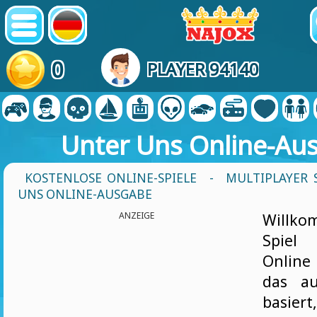
0
PLAYER 94140
Unter Uns Online-Au
KOSTENLOSE ONLINE-SPIELE
-
MULTIPLAYER S
UNS ONLINE-AUSGABE
ANZEIGE
Willk
Spie
Online 
das a
basie