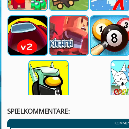
SPIELKOMMENTARE:
KOMMEN