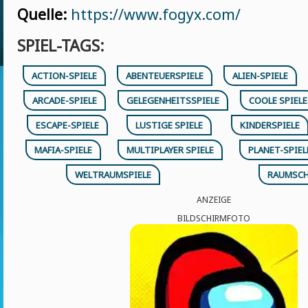
Quelle:
https://www.fogyx.com/
SPIEL-TAGS:
ACTION-SPIELE
ABENTEUERSPIELE
ALIEN-SPIELE
ARCADE-SPIELE
GELEGENHEITSSPIELE
COOLE SPIELE
ESCAPE-SPIELE
LUSTIGE SPIELE
KINDERSPIELE
MAFIA-SPIELE
MULTIPLAYER SPIELE
PLANET-SPIEL
WELTRAUMSPIELE
RAUMSCHI
ANZEIGE
BILDSCHIRMFOTO