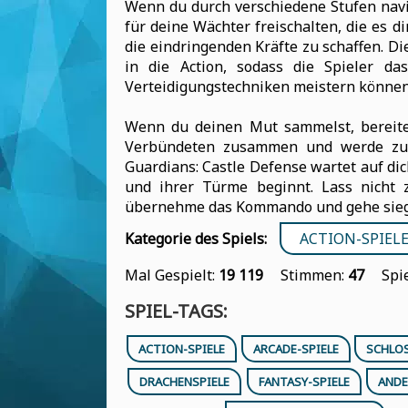
Wenn du durch verschiedene Stufen navi
für deine Wächter freischalten, die es 
die eindringenden Kräfte zu schaffen. Di
in die Action, sodass die Spieler da
Verteidigungstechniken meistern können
Wenn du deinen Mut sammelst, bereite 
Verbündeten zusammen und werde zur 
Guardians: Castle Defense wartet auf di
und ihrer Türme beginnt. Lass nicht z
übernehme das Kommando und gehe siegr
Kategorie des Spiels:
ACTION-SPIEL
Mal Gespielt:
19 119
Stimmen:
47
Spi
SPIEL-TAGS:
ACTION-SPIELE
ARCADE-SPIELE
SCHLOS
DRACHENSPIELE
FANTASY-SPIELE
ANDE