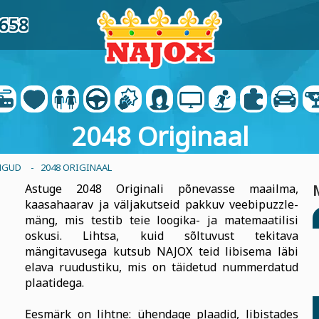
4658
2048 Originaal
NGUD
- 2048 ORIGINAAL
Astuge 2048 Originali põnevasse maailma,
kaasahaarav ja väljakutseid pakkuv veebipuzzle-
mäng, mis testib teie loogika- ja matemaatilisi
oskusi. Lihtsa, kuid sõltuvust tekitava
mängitavusega kutsub NAJOX teid libisema läbi
elava ruudustiku, mis on täidetud nummerdatud
plaatidega.
Eesmärk on lihtne: ühendage plaadid, libistades