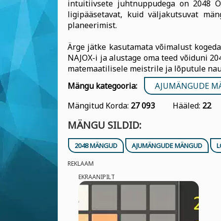
intuitiivsete juhtnuppudega on 2048 O
ligipääsetavat, kuid väljakutsuvat mäng
planeerimist.
Ärge jätke kasutamata võimalust koged
NAJOX-i ja alustage oma teed võiduni 2048
matemaatilisele meistrile ja lõputule na
Mängu kategooria:
AJUMÄNGUDE M
Mängitud Korda:
27 093
Hääled:
22
MÄNGU SILDID:
2048 MÄNGUD
AJUMÄNGUDE MÄNGUD
L
REKLAAM
EKRAANIPILT