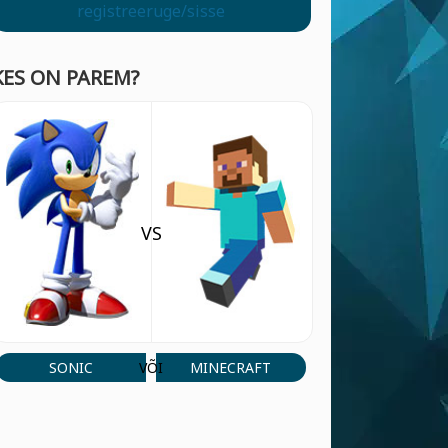
registreeruge/sisse
KES ON PAREM?
VS
SONIC
MINECRAFT
VÕI