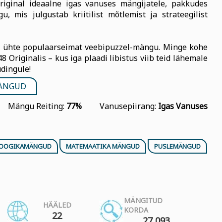
riginal ideaalne igas vanuses mängijatele, pakkudes
u, mis julgustab kriitilist mõtlemist ja strateegilist
a ühte populaarseimat veebipuzzel-mängu. Minge kohe
 Originalis – kus iga plaadi libistus viib teid lähemale
udingule!
ÄNGUD
Mängu Reiting:
77%
Vanusepiirang:
Igas Vanuses
OOGIKAMÄNGUD
MATEMAATIKA MÄNGUD
PUSLEMÄNGUD
MÄNGITUD
HÄÄLED
KORDA
22
27 093