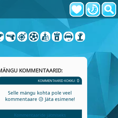
MÄNGU KOMMENTAARID:
0
KOMMENTAARID KOKKU:
Selle mängu kohta pole veel
kommentaare 😥 Jäta esimene!
Kommentaaride jätmiseks