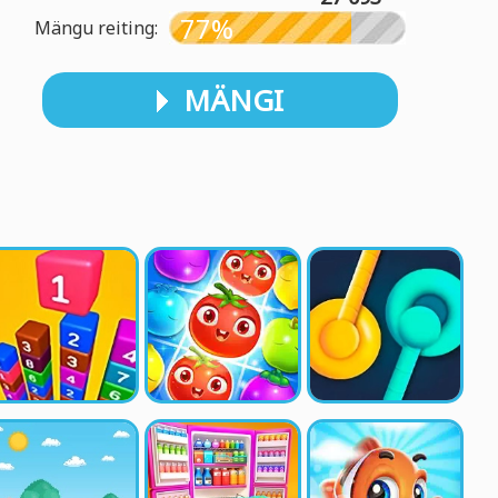
77%
Mängu reiting:
MÄNGI