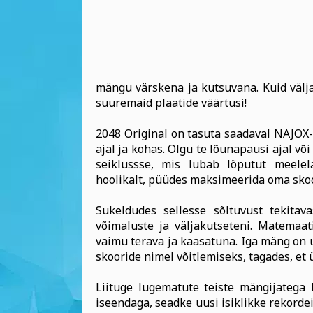
mängu värskena ja kutsuvana. Kuid väljak
suuremaid plaatide väärtusi!
2048 Original on tasuta saadaval NAJOX-
ajal ja kohas. Olgu te lõunapausi ajal v
seiklussse, mis lubab lõputut meele
hoolikalt, püüdes maksimeerida oma skoo
Sukeldudes sellesse sõltuvust tekitav
võimaluste ja väljakutseteni. Matemaat
vaimu terava ja kaasatuna. Iga mäng on
skooride nimel võitlemiseks, tagades, et 
Liituge lugematute teiste mängijatega 
iseendaga, seadke uusi isiklikke rekorde