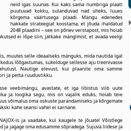
neid igas suunas. Kui kaks sama numbriga plaati
puutuvad kokku, sulanduvad nad üheks, luues
kõrgema väärtusega plaadi. Mängu edenedes
hakkate strateegiat koostama, et jõuda ihaldatud
2048 plaadini – see on põnev verstapost, mis hoiab
utsed ei lõpe siin; jätkake mängimist, et avada veelgi
is, muutes selle ideaalseks mänguks, mida nautida igal
õi kodus lõõgastumas, sukelduge sellesse aju treenivasse
lahutust. Nautige elevust, kui plaanite oma samme
ri ja petta ruudustikku.
asse veebimängu, avastate, et iga libistus viib uute
ika ja loogika segu, mis on vajalik eduks, hoiab teie
 uus võimalus oma oskuste parandamiseks ja kõrgemate
ükski kahe seansi vahel ei sarnane.
NAJOX-is ja vaadake, kui kaugele te jõuate! Võistlege
id ja jagage oma edusamme sõpradega. Sujuva liidese ja