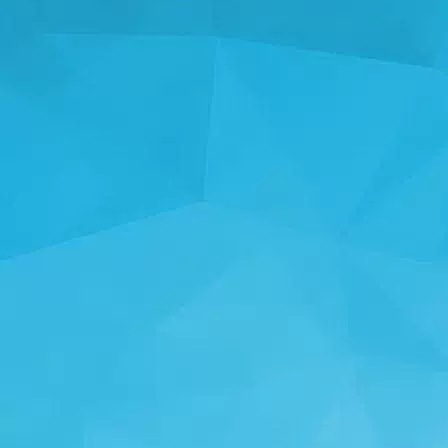
STATISTIKA
14242 Mängud
24999 Kasutajad
11255 Kommentaarid
113 Auhinnad antud