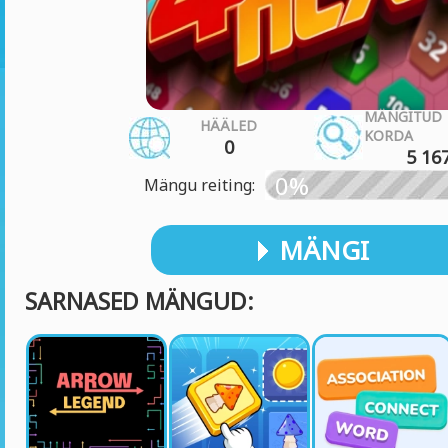
MÄNGITUD
HÄÄLED
KORDA
0
5 16
0%
Mängu reiting:
MÄNGI
SARNASED MÄNGUD: