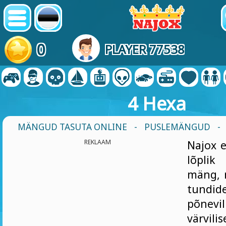
0
PLAYER 77538
4 Hexa
MÄNGUD TASUTA ONLINE
-
PUSLEMÄNGUD
-
REKLAAM
Najox e
lõplik
mäng, 
tund
põnev
värv