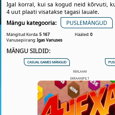
Igal korral, kui sa kogud neid kõrvuti, 
4 uut plaati visatakse tagasi lauale.
Mängu kategooria:
PUSLEMÄNGUD
Mängitud Korda:
5 167
Hääled:
0
Vanusepiirang:
Igas Vanuses
MÄNGU SILDID:
CASUAL GAMES MÄNGUD
PUS
REKLAAM
EKRAANIPILT