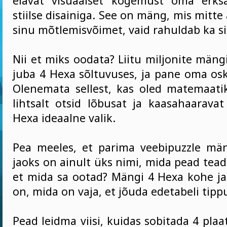
elavat visuaalset kogemust oma erksa
stiilse disainiga. See on mäng, mis mitte 
sinu mõtlemisvõimet, vaid rahuldab ka si
Nii et miks oodata? Liitu miljonite mäng
juba 4 Hexa sõltuvuses, ja pane oma osk
Olenemata sellest, kas oled matemaati
lihtsalt otsid lõbusat ja kaasahaarav
Hexa ideaalne valik.
Pea meeles, et parima veebipuzzle m
jaoks on ainult üks nimi, mida pead tead
et mida sa ootad? Mängi 4 Hexa kohe ja 
on, mida on vaja, et jõuda edetabeli tipp
Pead leidma viisi, kuidas sobitada 4 pla