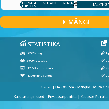
TEENAGE MUTANT NINJA
TALKING
VÕI
TURTLES
MÄNGI
© 2026 | NAJOX.com - Mängud Tasuta Onl
Kasutustingimused
|
Privaatsuspoliitika
|
Küpsiste Poliitika