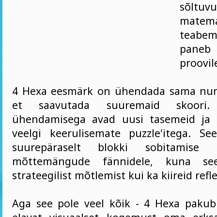
sõltuv
matema
teabe
paneb 
proovil
4 Hexa eesmärk on ühendada sama numb
et saavutada suuremaid skoori
ühendamisega avad uusi tasemeid ja s
veelgi keerulisemate puzzle'itega. S
suurepäraselt blokki sobitamise
mõttemängude fännidele, kuna se
strateegilist mõtlemist kui ka kiireid refl
Aga see pole veel kõik - 4 Hexa pakub