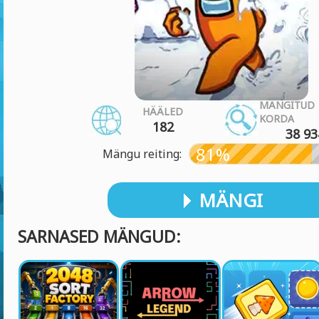
MÄNGITUD
HÄÄLED
KORDA
182
38 93
81%
Mängu reiting:
MÄNGI
SARNASED MÄNGUD: