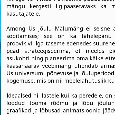
mängu kergesti ligipääsetavaks ka m
kasutajatele.
Among Us Jõulu Mälumäng ei seisne ai
sobitamises; see on ka tähelepanu 
proovikivi. Iga taseme edenedes suurene
pead strateegiseerima, et meeles pi
asukohti ning planeerima oma käike ette
kaasahaarav veebimäng ühendab arma
Us universumi põnevuse ja Jõuluperiood
kogemuse, mis on nii meelelahutuslik kui
Ideaalsed nii lastele kui ka peredele, 
loodud tooma rõõmu ja lõbu jõuluho
graafikad ja lõbusad animatsioonid jääd