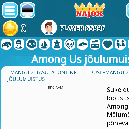
0
PLAYER 65896
Among Us jõulumui
MÄNGUD TASUTA ONLINE
-
PUSLEMÄNGUD
JÕULUMUISTUS
REKLAAM
Sukeld
lõbu
Amon
Mälum
põne