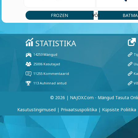
FROZEN
BATM
VÕI
© 2026 | NAJOX.com - Mängud Tasuta Onl
Kasutustingimused
|
Privaatsuspoliitika
|
Küpsiste Poliitika