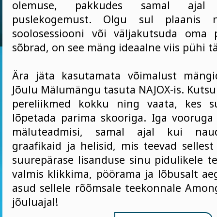
olemuse, pakkudes samal ajal st
puslekogemust. Olgu sul plaanis na
soolosessiooni või väljakutsuda oma 
sõbrad, on see mäng ideaalne viis pühi t
Ära jäta kasutamata võimalust mäng
Jõulu Mälumängu tasuta NAJOX-is. Kutsu
pereliikmed kokku ning vaata, kes 
lõpetada parima skooriga. Iga voorug
mäluteadmisi, samal ajal kui nau
graafikaid ja helisid, mis teevad selle
suurepärase lisanduse sinu pidulikele t
valmis klikkima, pöörama ja lõbusalt ae
asud sellele rõõmsale teekonnale Amo
jõuluajal!