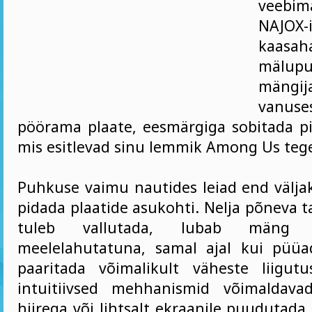
veebim
NAJO
kaasah
mälup
mäng
vanuse
pöörama plaate, eesmärgiga sobitada pi
mis esitlevad sinu lemmik Among Us tege
Puhkuse vaimu nautides leiad end välja
pidada plaatide asukohti. Nelja põneva 
tuleb vallutada, lubab mäng 
meelelahutatuna, samal ajal kui püüa
paaritada võimalikult väheste liigut
intuitiivsed mehhanismid võimaldavad
hiirega või lihtsalt ekraanile puudutada,