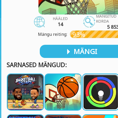
MÄNGITUD
HÄÄLED
KORDA
14
5 85
93%
Mängu reiting:
MÄNGI
SARNASED MÄNGUD: