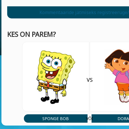
Kommentaaride jätmiseks registreeruge/
KES ON PAREM?
VS
SPONGE BOB
DOR
VÕI