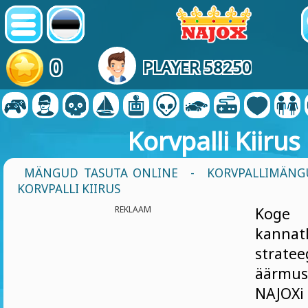
0
PLAYER 58250
Korvpalli Kiirus
MÄNGUD TASUTA ONLINE
-
KORVPALLIMÄN
KORVPALLI KIIRUS
REKLAAM
Koge
kanna
stratee
äärmu
NAJO