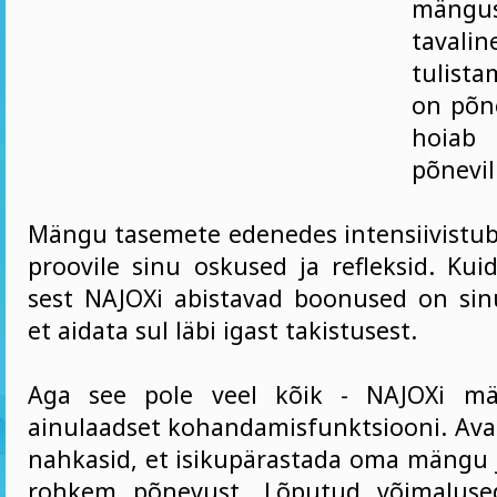
mängus
tavalin
tulist
on põne
hoiab 
põnevil
Mängu tasemete edenedes intensiivistu
proovile sinu oskused ja refleksid. Kui
sest NAJOXi abistavad boonused on sin
et aidata sul läbi igast takistusest.
Aga see pole veel kõik - NAJOXi m
ainulaadset kohandamisfunktsiooni. Ava 
nahkasid, et isikupärastada oma mängu j
rohkem põnevust. Lõputud võimaluse