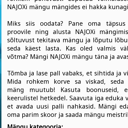
NAJOXi mängu mängides ei hakka kunagi 
Miks siis oodata? Pane oma täpsus 
proovile ning alusta NAJOXi mängim
sõltuvust tekitava mängu ja lõputu lõbu
seda käest lasta. Kas oled valmis vä
võtma? Mängi NAJOXi mängu täna ja avas
Tõmba ja lase pall vabaks, et sihtida ja v
Mida rohkem korve sa viskad, seda 
mäng muutub! Kasuta boonuseid, e
keerulistel hetkedel. Saavuta iga eduka
et avada uusi palli nahkasid. Mängi eda
oma parim skoor ja saada mängu meistri
Mängu kategooria: