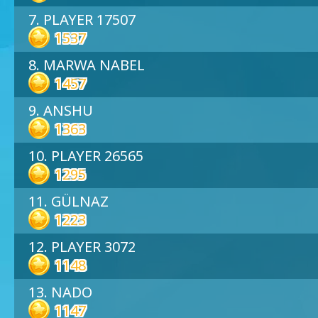
7. PLAYER 17507
1537
8. MARWA NABEL
1457
9. ANSHU
1363
10. PLAYER 26565
1295
11. GÜLNAZ
1223
12. PLAYER 3072
1148
13. NADO
1147