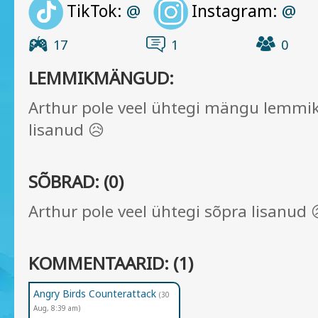
TikTok:
Instagram:
@
@
17
1
0
LEMMIKMÄNGUD:
Arthur pole veel ühtegi mängu lemmi
lisanud 😥
SÕBRAD: (0)
Arthur pole veel ühtegi sõpra lisanud 
KOMMENTAARID: (1)
Angry Birds Counterattack
(30
Aug, 8:39 am)