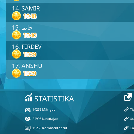
14. SAMIR
1048
15. حاتم
1040
16. FIRDEV
1039
17. ANSHU
1029