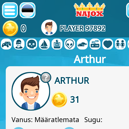
0
PLAYER 97892
Arthur
ARTHUR
31
Vanus: Määratlemata Sugu: