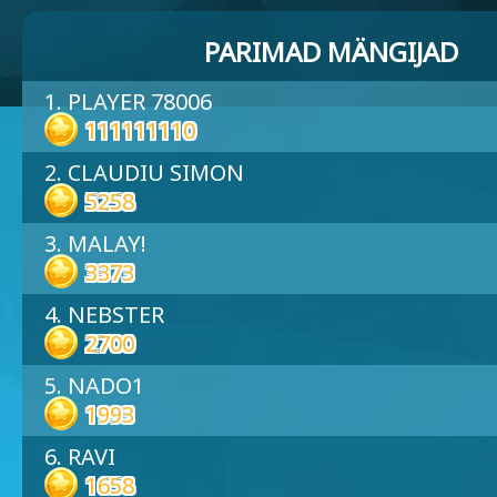
PARIMAD MÄNGIJAD
1. PLAYER 78006
111111110
2. CLAUDIU SIMON
5258
3. MALAY!
3373
4. NEBSTER
2700
5. NADO1
1993
6. RAVI
1658