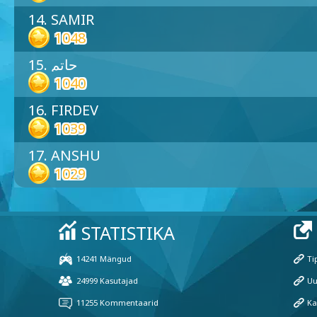
14. SAMIR
1048
15. حاتم
1040
16. FIRDEV
1039
17. ANSHU
1029