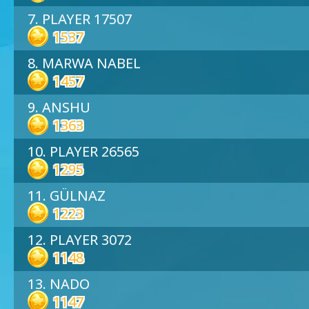
7. PLAYER 17507
1537
8. MARWA NABEL
1457
9. ANSHU
1363
10. PLAYER 26565
1295
11. GÜLNAZ
1223
12. PLAYER 3072
1148
13. NADO
1147