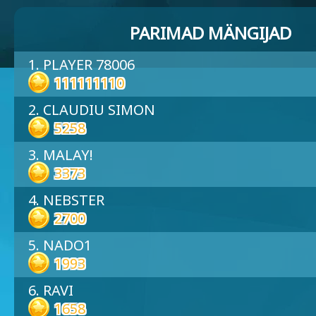
PARIMAD MÄNGIJAD
1. PLAYER 78006
111111110
2. CLAUDIU SIMON
5258
3. MALAY!
3373
4. NEBSTER
2700
5. NADO1
1993
6. RAVI
1658