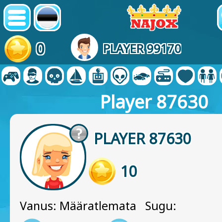
0
PLAYER 99170
Player 87630
PLAYER 87630
10
Vanus: Määratlemata Sugu: