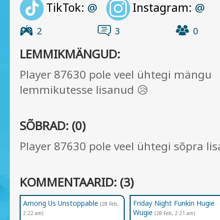
TikTok:
Instagram:
@
@
2
3
0
LEMMIKMÄNGUD:
Player 87630 pole veel ühtegi mängu
lemmikutesse lisanud 😥
SÕBRAD: (0)
Player 87630 pole veel ühtegi sõpra li
KOMMENTAARID: (3)
Among Us Unstoppable
Friday Night Funkin Hugie
(28 Feb,
Wugie
2:22 am)
(28 Feb, 2:21 am)