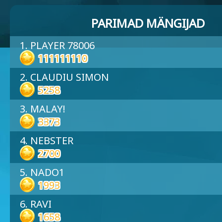
PARIMAD MÄNGIJAD
1. PLAYER 78006
111111110
2. CLAUDIU SIMON
5258
3. MALAY!
3373
4. NEBSTER
2700
5. NADO1
1993
6. RAVI
1658