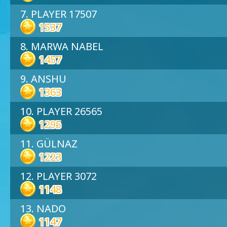
7. PLAYER 17507
1537
8. MARWA NABEL
1457
9. ANSHU
1363
10. PLAYER 26565
1295
11. GÜLNAZ
1223
12. PLAYER 3072
1148
13. NADO
1147