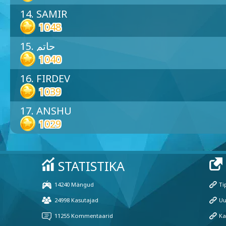
14. SAMIR
1048
15. حاتم
1040
16. FIRDEV
1039
17. ANSHU
1029