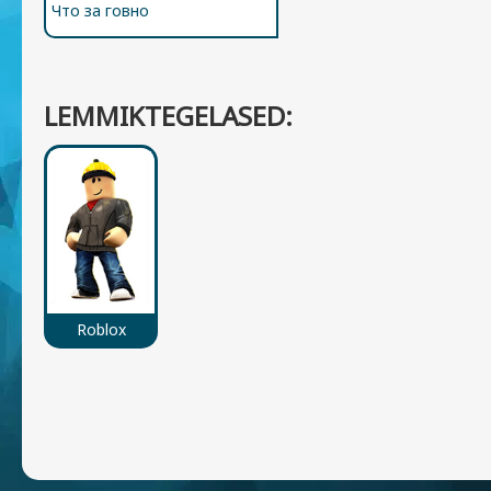
Что за говно
LEMMIKTEGELASED:
Roblox