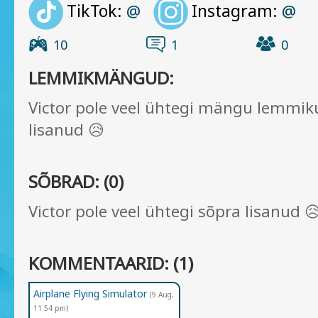
TikTok:
Instagram:
@
@
10
1
0
LEMMIKMÄNGUD:
Victor pole veel ühtegi mängu lemmik
lisanud 😥
SÕBRAD: (0)
Victor pole veel ühtegi sõpra lisanud 
KOMMENTAARID: (1)
Airplane Flying Simulator
(9 Aug,
11:54 pm)