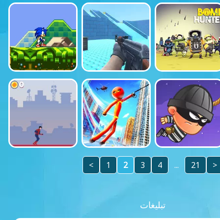
<
1
2
3
4
...
21
>
تبلیغات