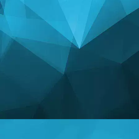
آمار
14247 بازی ها
25003 کاربران