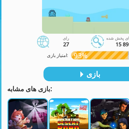
ای پخش شده
رای
27
15 89
93%
امتیاز بازی:
بازی
بازی های مشابه: