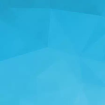
آمار
14241 بازی ها
24999 کاربران
11255 نظرات